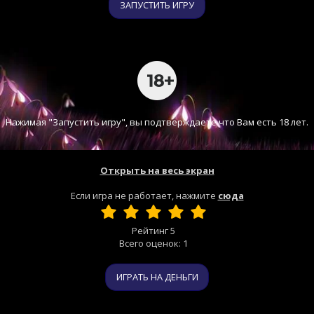
ЗАПУСТИТЬ ИГРУ
Нажимая "Запустить игру", вы подтверждаете что Вам есть 18 лет.
Открыть на весь экран
Если игра не работает, нажмите
сюда
Рейтинг
5
Всего оценок:
1
ИГРАТЬ НА ДЕНЬГИ