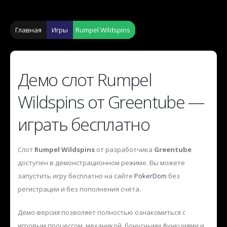
Главная
Игры
Rumpel Wildspins
Демо слот Rumpel
Wildspins от Greentube —
играть бесплатно
Слот
Rumpel Wildspins
от разработчика
Greentube
доступен в демонстрационном режиме. Вы можете
запустить игру бесплатно на сайте
PokerDom
без
регистрации и без пополнения счёта.
Демо-версия позволяет полностью ознакомиться с
игровым процессом, механикой, бонусными функциями и