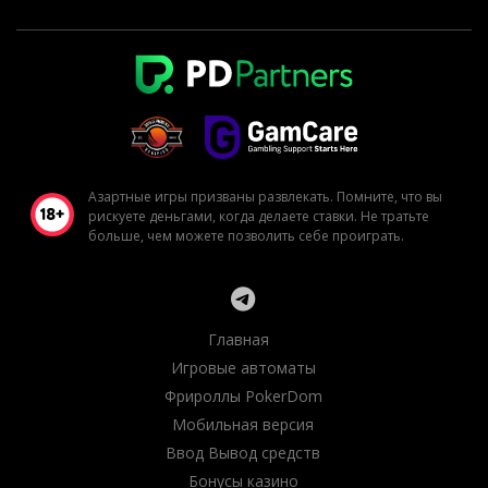
Азартные игры призваны развлекать. Помните, что вы
рискуете деньгами, когда делаете ставки. Не тратьте
больше, чем можете позволить себе проиграть.
Главная
Игровые автоматы
Фрироллы PokerDom
Мобильная версия
Ввод Вывод средств
Бонусы казино