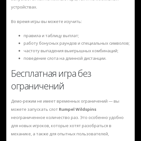
устройствах.
Во время игры вы можете изучить:
правила и таблицу выплат;
работу бонусных раундов и специальных символов;
частоту выпадения выигрышных комбинаций;
поведение слота на длинной дистанции.
Бесплатная игра без
ограничений
Демо-режим не имеет временных ограничений — вы
можете запускать слот
Rumpel Wildspins
неограниченное количество раз. Это особенно удобно
для новых игроков, которые хотят разобраться в
механике, а также для опытных пользователей,