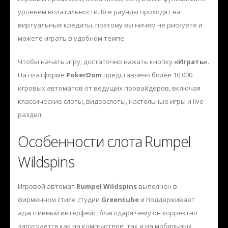
уровнем волатильности. Все раунды проходят на
виртуальные кредиты, поэтому вы ничем не рискуете и
можете играть в удобном темпе.
Чтобы начать игру, достаточно нажать кнопку
«Играть»
.
На платформе
PokerDom
представлено более 10 000
игровых автоматов от ведущих провайдеров, включая
классические слоты, видеослоты, настольные игры и live-
раздел.
Особенности слота Rumpel
Wildspins
Игровой автомат
Rumpel Wildspins
выполнен в
фирменном стиле студии
Greentube
и поддерживает
адаптивный интерфейс, благодаря чему он корректно
запускается как на компьютере, так и на мобильных