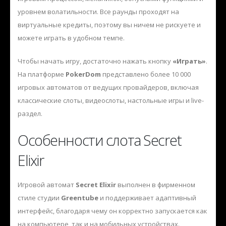
уровнем волатильности. Все раунды проходят на
виртуальные кредиты, поэтому вы ничем не рискуете и
можете играть в удобном темпе.
Чтобы начать игру, достаточно нажать кнопку
«Играть»
.
На платформе
PokerDom
представлено более 10 000
игровых автоматов от ведущих провайдеров, включая
классические слоты, видеослоты, настольные игры и live-
раздел.
Особенности слота Secret
Elixir
Игровой автомат
Secret Elixir
выполнен в фирменном
стиле студии
Greentube
и поддерживает адаптивный
интерфейс, благодаря чему он корректно запускается как
на компьютере, так и на мобильных устройствах.