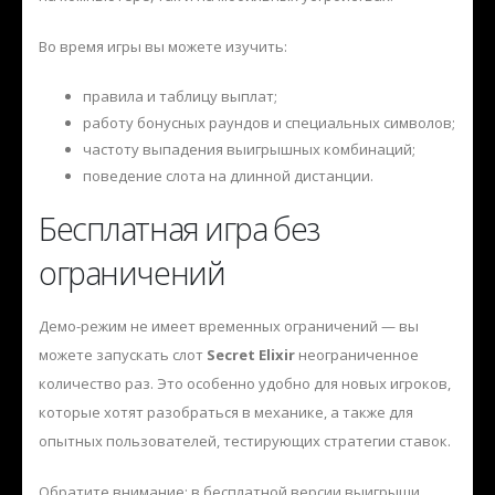
Во время игры вы можете изучить:
правила и таблицу выплат;
работу бонусных раундов и специальных символов;
частоту выпадения выигрышных комбинаций;
поведение слота на длинной дистанции.
Бесплатная игра без
ограничений
Демо-режим не имеет временных ограничений — вы
можете запускать слот
Secret Elixir
неограниченное
количество раз. Это особенно удобно для новых игроков,
которые хотят разобраться в механике, а также для
опытных пользователей, тестирующих стратегии ставок.
Обратите внимание: в бесплатной версии выигрыши