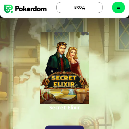
ВХОД
Secret Elixir