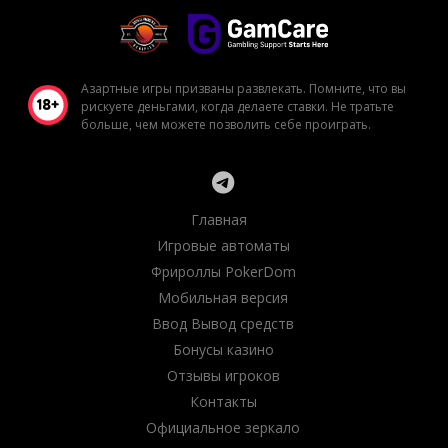
Азартные игры призваны развлекать. Помните, что вы
рискуете деньгами, когда делаете ставки. Не тратьте
больше, чем можете позволить себе проиграть.
Главная
Игровые автоматы
Фрироллы PokerDom
Мобильная версия
Ввод Вывод средств
Бонусы казино
Отзывы игроков
Контакты
Официальное зеркало