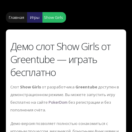
Главная
Игры
Show Girls
Демо слот Show Girls от
Greentube — играть
бесплатно
Слот
Show Girls
от разработчика
Greentube
доступен в
демонстрационном режиме. Вы можете запустить игру
бесплатно на сайте
PokerDom
без регистрации и без
пополнения счёта.
Демо-версия позволяет полностью ознакомиться с
игровым процессом, механикой, бонусными функциями и