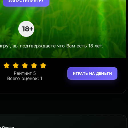
ЗАПУСТИТЬ ИГРУ
гру", вы подтверждаете что Вам есть 18 лет.
Рейтинг
5
ИГРАТЬ НА ДЕНЬГИ
Всего оценок:
1
g Queen