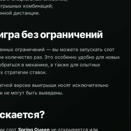
игрышных комбинаций;
инной дистанции.
игра без ограничений
нных ограничений — вы можете запускать слот
е количество раз. Это особенно удобно для новых
обраться в механике, а также для опытных
х стратегии ставок.
латной версии выигрыши носят исключительно
и не могут быть выведены.
ускается?
ам слот
Spring Queen
не открывается или