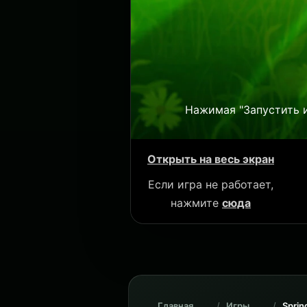
Нажимая "Запустить и
Открыть на весь экран
Если игра не работает,
нажмите
сюда
Главная
Игры
Sprin