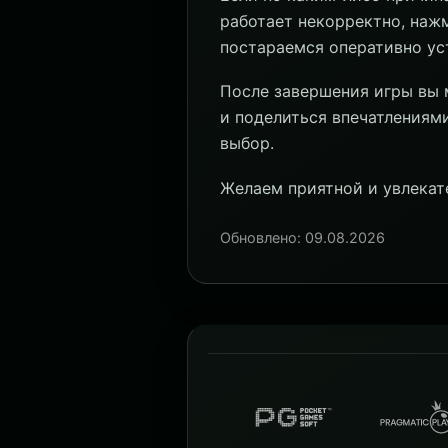
работает некорректно, наж
постараемся оперативно ус
После завершения игры вы 
и поделиться впечатлениям
выбор.
Желаем приятной и увлекат
Обновлено:
09.08.2026