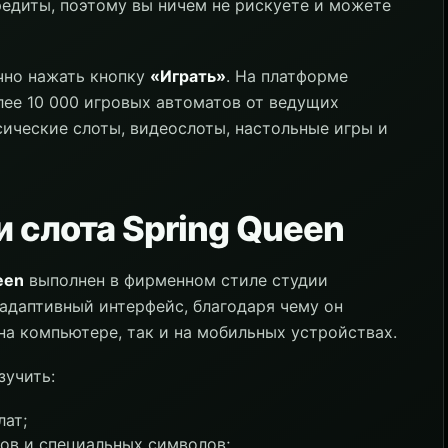
редиты, поэтому вы ничем не рискуете и можете
очно нажать кнопку
«Играть»
. На платформе
ее 10 000 игровых автоматов от ведущих
сические слоты, видеослоты, настольные игры и
 слота Spring Queen
een
выполнен в фирменном стиле студии
адаптивный интерфейс, благодаря чему он
на компьютере, так и на мобильных устройствах.
зучить:
лат;
ов и специальных символов;