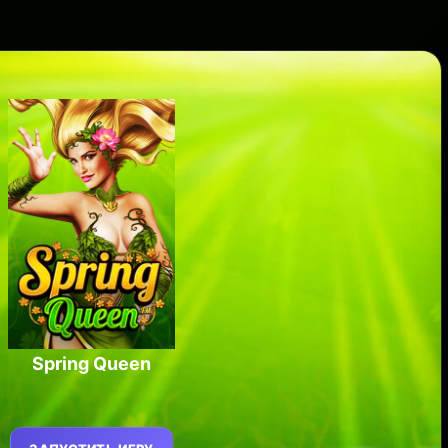
Spring Queen