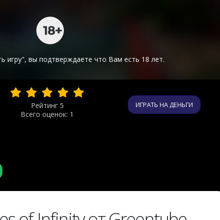
ь игру", вы подтверждаете что Вам есть 18 лет.
ИГРАТЬ НА ДЕНЬГИ
Рейтинг
5
Всего оценок:
1
es of Infinity от Greentube —