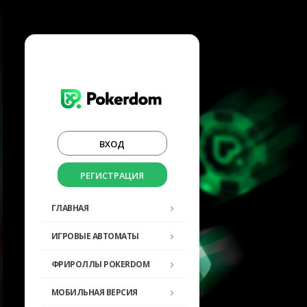
ВХОД
РЕГИСТРАЦИЯ
ГЛАВНАЯ
ИГРОВЫЕ АВТОМАТЫ
ФРИРОЛЛЫ POKERDOM
МОБИЛЬНАЯ ВЕРСИЯ