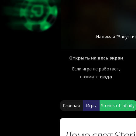
Нажимая "Запустит
Открыть на весь экран
Если игра не работает,
нажмите
сюда
Главная
Игры
Stories of Infinity
Демо слот Stori