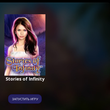
Stories of Infinity
ЗАПУСТИТЬ ИГРУ