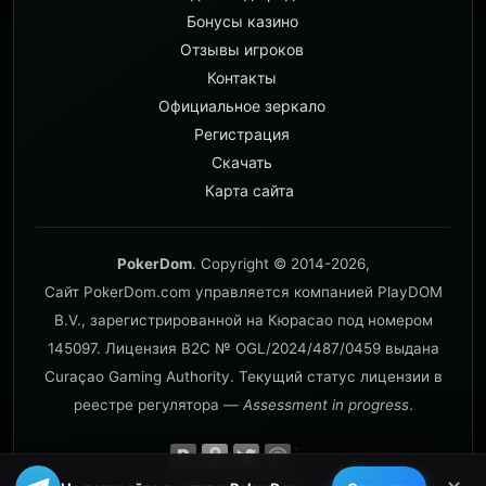
Бонусы казино
Отзывы игроков
Контакты
Официальное зеркало
Регистрация
Скачать
Карта сайта
PokerDom
. Copyright © 2014-2026,
Сайт PokerDom.com управляется компанией PlayDOM
B.V., зарегистрированной на Кюрасао под номером
145097. Лицензия B2C № OGL/2024/487/0459 выдана
Curaçao Gaming Authority. Текущий статус лицензии в
реестре регулятора —
Assessment in progress
.
© 2026 All rights reserved.