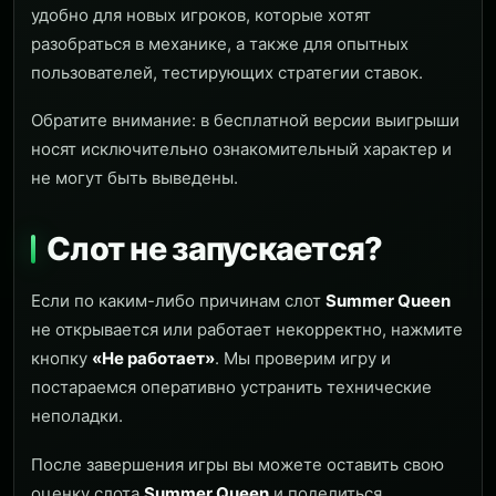
удобно для новых игроков, которые хотят
разобраться в механике, а также для опытных
пользователей, тестирующих стратегии ставок.
Обратите внимание: в бесплатной версии выигрыши
носят исключительно ознакомительный характер и
не могут быть выведены.
Слот не запускается?
Если по каким-либо причинам слот
Summer Queen
не открывается или работает некорректно, нажмите
кнопку
«Не работает»
. Мы проверим игру и
постараемся оперативно устранить технические
неполадки.
После завершения игры вы можете оставить свою
оценку слота
Summer Queen
и поделиться