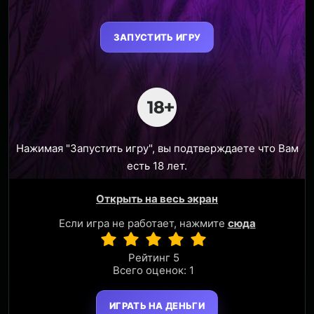
ЗАПУСТИТЬ ИГРУ
Нажимая "Запустить игру", вы подтверждаете что Вам
есть 18 лет.
Открыть на весь экран
Если игра не работает, нажмите
сюда
Рейтинг
5
Всего оценок:
1
ИГРАТЬ НА ДЕНЬГИ