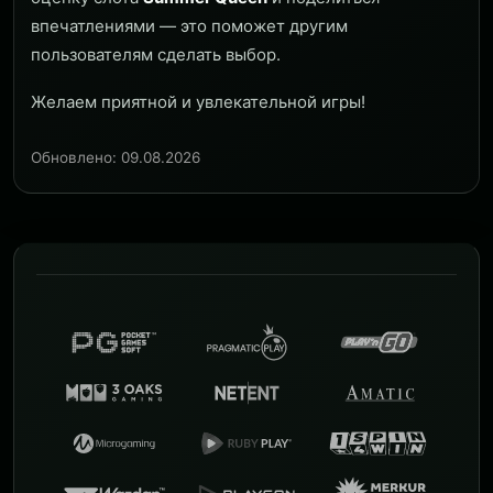
впечатлениями — это поможет другим
пользователям сделать выбор.
Желаем приятной и увлекательной игры!
Обновлено:
09.08.2026