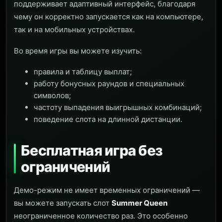
поддерживает адаптивный интерфейс, благодаря
чему он корректно запускается как на компьютере,
так и на мобильных устройствах.
Во время игры вы можете изучить:
правила и таблицу выплат;
работу бонусных раундов и специальных
символов;
частоту выпадения выигрышных комбинаций;
поведение слота на длинной дистанции.
Бесплатная игра без
ограничений
Демо-режим не имеет временных ограничений —
вы можете запускать слот
Summer Queen
неограниченное количество раз. Это особенно