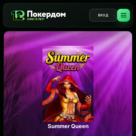
ВХОД
Summer Queen