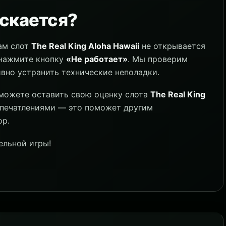
ускается?
ам слот
The Real King Aloha Hawaii
не открывается
 нажмите кнопку
«Не работает»
. Мы проверим
ивно устранить технические неполадки.
можете оставить свою оценку слота
The Real King
впечатлениями — это поможет другим
ор.
ельной игры!