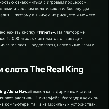
ностью ознакомиться с игровым процессом,
циями и уровнем волатильности. Все раунды
редиты, поэтому вы ничем не рискуете и можете
очно нажать кнопку
«Играть»
. На платформе
ее 10 000 игровых автоматов от ведущих
сические слоты, видеослоты, настольные игры и
 слота The Real King
i
ing Aloha Hawaii
выполнен в фирменном стиле
ивает адаптивный интерфейс, благодаря чему он
на компьютере, так и на мобильных устройствах.