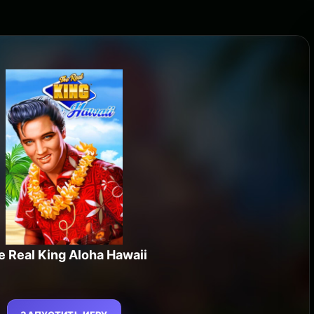
e Real King Aloha Hawaii