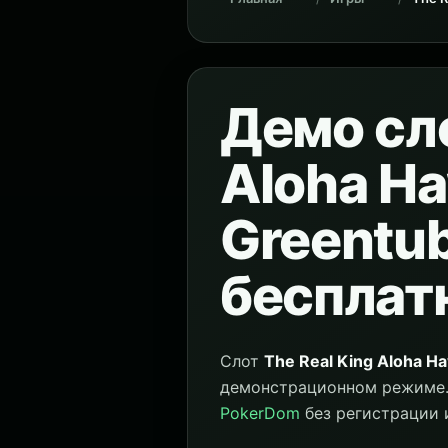
Демо сло
Aloha Ha
Greentu
бесплат
Слот
The Real King Aloha Ha
демонстрационном режиме. 
PokerDom
без регистрации и