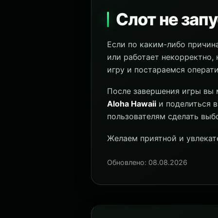
Слот не зап
Если по каким-либо причин
или работает некорректно,
игру и постараемся операт
После завершения игры вы 
Aloha Hawaii
и поделиться 
пользователям сделать выб
Желаем приятной и увлекат
Обновлено:
08.08.2026