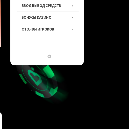
ВВОД ВЫВОД СРЕДСТВ
БОНУСЫ КАЗИНО
ОТЗЫВЫ ИГРОКОВ
КОНТАКТЫ