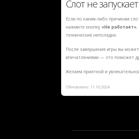
Слот не запускает
Если по каким-либо причинам сл
нажмите кнопку
«Не работает»
.
технические неполадки.
После завершения игры вы может
впечатлениями — это поможет др
Желаем приятной и увлекательной
Обновлено:
11.10.2024