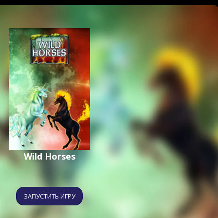
Wild Horses
ЗАПУСТИТЬ ИГРУ