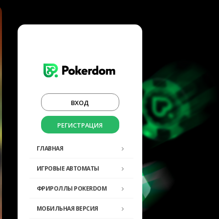
ВХОД
РЕГИСТРАЦИЯ
ГЛАВНАЯ
ИГРОВЫЕ АВТОМАТЫ
ФРИРОЛЛЫ POKERDOM
МОБИЛЬНАЯ ВЕРСИЯ