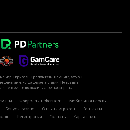
ые игры призваны развлекать. Помните, что вы
те деньгами, когда делаете ставки. Не тратьте
, чем можете позволить себе проиграть.
оматы
Фрироллы PokerDom
Мобильная версия
Бонусы казино
Отзывы игроков
Контакты
ркало
Регистрация
Скачать
Карта сайта