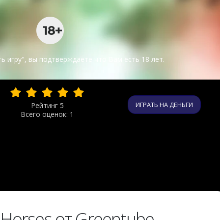
ь игру", вы подтверждаете что Вам есть 18 лет.
ИГРАТЬ НА ДЕНЬГИ
Рейтинг
5
Всего оценок:
1
 Horses от Greentube —