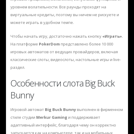
уровнем волатильности. Все раунды проходят на
виртуальные кредиты, поэтому вы ничем не рискуете и
можете играть в удобном темпе.
Чтобы начать игру, достаточно нажать кнопку
«Играть»
.
На платформе
PokerDom
представлено более 10 000
игровых автоматов от ведущих провайдеров, включая
классические слоты, видеослоты, настольные игры и live-
раздел.
Особенности слота Big Buck
Bunny
Игровой автомат
Big Buck Bunny
выполнен в фирменном
стиле студии
Merkur Gaming
и поддерживает
адаптивный интерфейс, благодаря чему он корректно
запускается как на компьютере, так и на мобильных