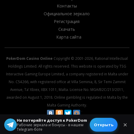
Контакты
Официальное зеркало
Регистрация
Скачать
Карта сайта
PokerDom Casino Online
Copyright © 2001-2026, Rational Intellectual
Holdings Limited. All rights reserved. This website is operated by TSG
Interactive Gaming Europe Limited, a company registered in Malta under
No. C54266, with registered office at Villa Seminia, 8, Sir Temi Zammit
Avenue, Ta’ Xbiex, XBX 1011, Malta. License No. MGA/B2C/213/2011,
awarded on August 1, 2018. Online gambling is regulated in Malta by the
Malta Gaming Authority.
Не потеряйте доступ к PokerDom
© 2026 All rights reserved.
✕
Открыть
Рабочие зеркала и бонусы - в нашем
Telegram-боте