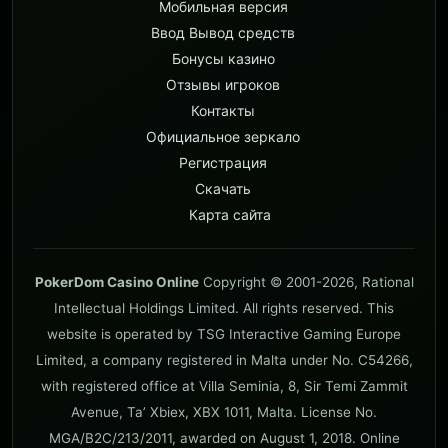
Мобильная версия
Ввод Вывод средств
Бонусы казино
Отзывы игроков
Контакты
Официальное зеркало
Регистрация
Скачать
Карта сайта
PokerDom Casino Online
Copyright © 2001-2026, Rational
Intellectual Holdings Limited. All rights reserved. This
website is operated by TSG Interactive Gaming Europe
Limited, a company registered in Malta under No. C54266,
with registered office at Villa Seminia, 8, Sir Temi Zammit
Avenue, Ta’ Xbiex, XBX 1011, Malta. License No.
MGA/B2C/213/2011, awarded on August 1, 2018. Online