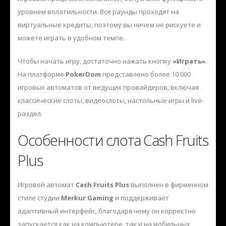
уровнем волатильности. Все раунды проходят на
виртуальные кредиты, поэтому вы ничем не рискуете и
можете играть в удобном темпе.
Чтобы начать игру, достаточно нажать кнопку
«Играть»
.
На платформе
PokerDom
представлено более 10 000
игровых автоматов от ведущих провайдеров, включая
классические слоты, видеослоты, настольные игры и live-
раздел.
Особенности слота Cash Fruits
Plus
Игровой автомат
Cash Fruits Plus
выполнен в фирменном
стиле студии
Merkur Gaming
и поддерживает
адаптивный интерфейс, благодаря чему он корректно
запускается как на компьютере, так и на мобильных