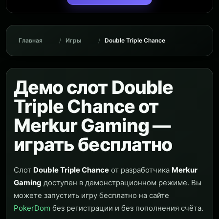
Главная
Игры
Double Triple Chance
Демо слот Double
Triple Chance от
Merkur Gaming —
играть бесплатно
Слот
Double Triple Chance
от разработчика
Merkur
Gaming
доступен в демонстрационном режиме. Вы
можете запустить игру бесплатно на сайте
PokerDom
без регистрации и без пополнения счёта.