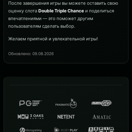
После завершения игры вы можете оставить свою
оценку слота
Double Triple Chance
и поделиться
впечатлениями — это поможет другим
пользователям сделать выбор.
Желаем приятной и увлекательной игры!
Обновлено:
09.08.2026