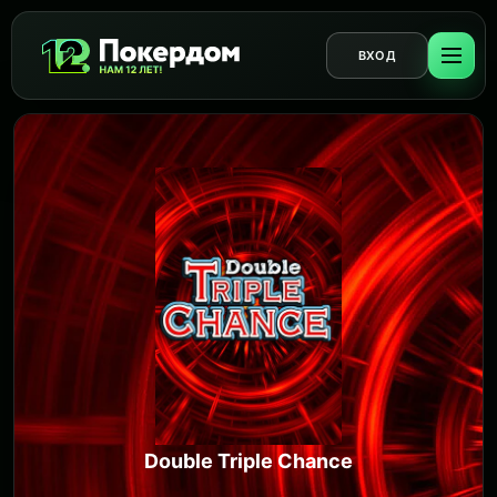
ВХОД
Double Triple Chance