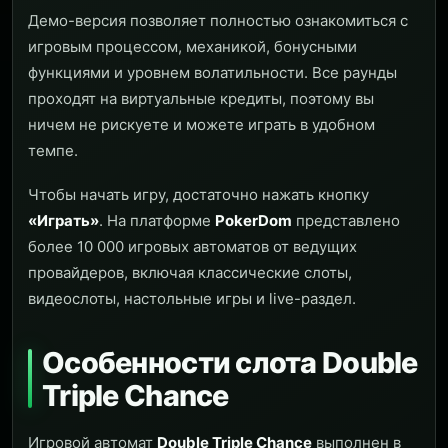
Демо-версия позволяет полностью ознакомиться с
игровым процессом, механикой, бонусными
функциями и уровнем волатильности. Все раунды
проходят на виртуальные кредиты, поэтому вы
ничем не рискуете и можете играть в удобном
темпе.
Чтобы начать игру, достаточно нажать кнопку
«Играть»
. На платформе
PokerDom
представлено
более 10 000 игровых автоматов от ведущих
провайдеров, включая классические слоты,
видеослоты, настольные игры и live-раздел.
Особенности слота Double
Triple Chance
Игровой автомат
Double Triple Chance
выполнен в