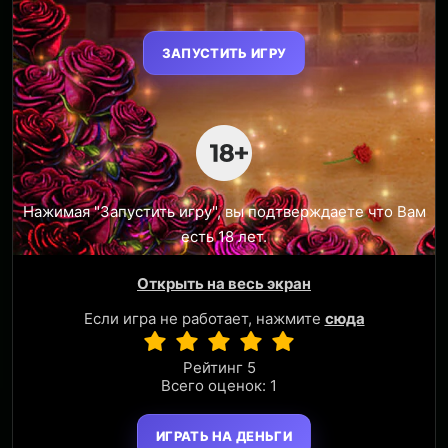
ЗАПУСТИТЬ ИГРУ
Нажимая "Запустить игру", вы подтверждаете что Вам
есть 18 лет.
Открыть на весь экран
Если игра не работает, нажмите
сюда
Рейтинг
5
Всего оценок:
1
ИГРАТЬ НА ДЕНЬГИ