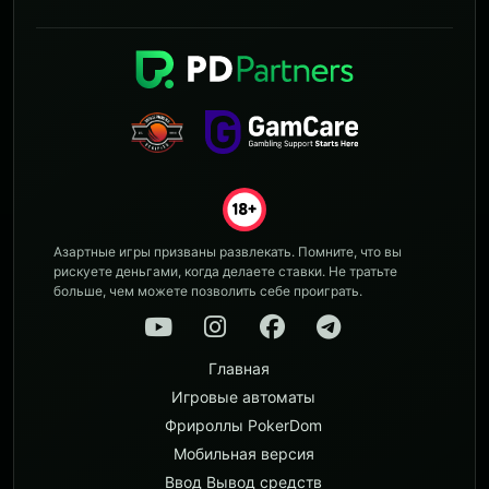
Азартные игры призваны развлекать. Помните, что вы
рискуете деньгами, когда делаете ставки. Не тратьте
больше, чем можете позволить себе проиграть.
Главная
Игровые автоматы
Фрироллы PokerDom
Мобильная версия
Ввод Вывод средств