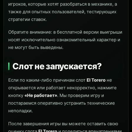
игроков, которые хотят разобраться в механике, а
также для опытных пользователей, тестирующих
стратегии ставок.
Обратите внимание: в бесплатной версии выигрыши
носят исключительно ознакомительный характер и
не могут быть выведены.
Слот не запускается?
Если по каким-либо причинам слот
El Torero
не
открывается или работает некорректно, нажмите
кнопку
«Не работает»
. Мы проверим игру и
постараемся оперативно устранить технические
неполадки.
После завершения игры вы можете оставить свою
оценку слота
El Torero
и поделиться впечатлениями