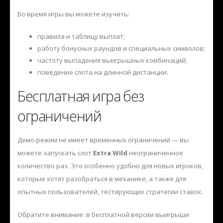
Во время игры вы можете изучить:
правила и таблицу выплат;
работу бонусных раундов и специальных символов;
частоту выпадения выигрышных комбинаций;
поведение слота на длинной дистанции.
Бесплатная игра без
ограничений
Демо-режим не имеет временных ограничений — вы
можете запускать слот
Extra Wild
неограниченное
количество раз. Это особенно удобно для новых игроков,
которые хотят разобраться в механике, а также для
опытных пользователей, тестирующих стратегии ставок.
Обратите внимание: в бесплатной версии выигрыши