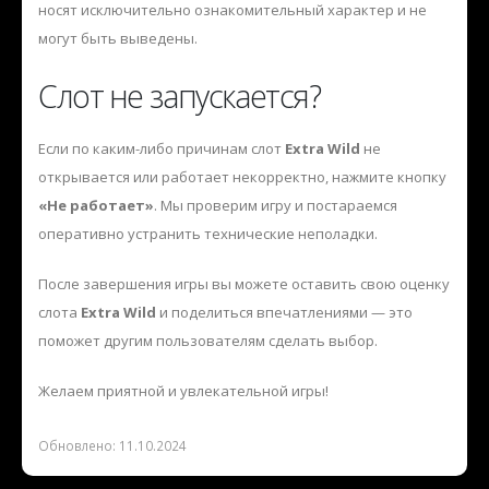
носят исключительно ознакомительный характер и не
могут быть выведены.
Слот не запускается?
Если по каким-либо причинам слот
Extra Wild
не
открывается или работает некорректно, нажмите кнопку
«Не работает»
. Мы проверим игру и постараемся
оперативно устранить технические неполадки.
После завершения игры вы можете оставить свою оценку
слота
Extra Wild
и поделиться впечатлениями — это
поможет другим пользователям сделать выбор.
Желаем приятной и увлекательной игры!
Обновлено:
11.10.2024