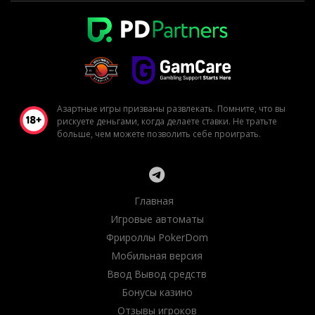
Азартные игры призваны развлекать. Помните, что вы
рискуете деньгами, когда делаете ставки. Не тратьте
больше, чем можете позволить себе проиграть.
Главная
Игровые автоматы
Фрироллы PokerDom
Мобильная версия
Ввод Вывод средств
Бонусы казино
Отзывы игроков