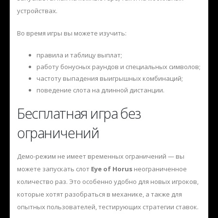
устройствах.
Во время игры вы можете изучить:
правила и таблицу выплат;
работу бонусных раундов и специальных символов;
частоту выпадения выигрышных комбинаций;
поведение слота на длинной дистанции.
Бесплатная игра без
ограничений
Демо-режим не имеет временных ограничений — вы
можете запускать слот
Eye of Horus
неограниченное
количество раз. Это особенно удобно для новых игроков,
которые хотят разобраться в механике, а также для
опытных пользователей, тестирующих стратегии ставок.