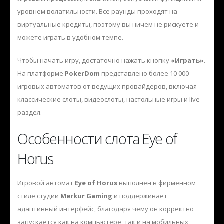
уровнем волатильности. Все раунды проходят на
виртуальные кредиты, поэтому вы ничем не рискуете и
можете играть в удобном темпе.
Чтобы начать игру, достаточно нажать кнопку
«Играть»
.
На платформе
PokerDom
представлено более 10 000
игровых автоматов от ведущих провайдеров, включая
классические слоты, видеослоты, настольные игры и live-
раздел.
Особенности слота Eye of
Horus
Игровой автомат
Eye of Horus
выполнен в фирменном
стиле студии
Merkur Gaming
и поддерживает
адаптивный интерфейс, благодаря чему он корректно
запускается как на компьютере, так и на мобильных