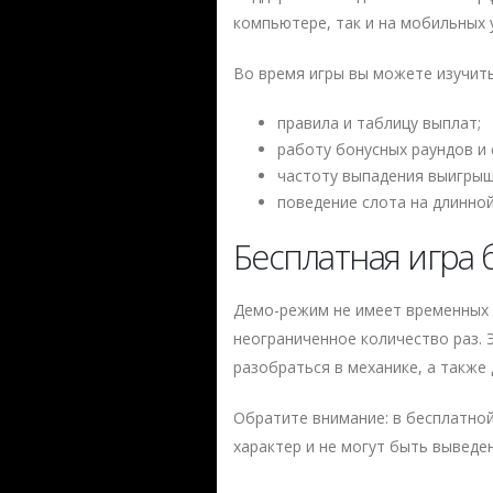
компьютере, так и на мобильных 
Во время игры вы можете изучить
правила и таблицу выплат;
работу бонусных раундов и
частоту выпадения выигрыш
поведение слота на длинной
Бесплатная игра 
Демо-режим не имеет временных 
неограниченное количество раз. 
разобраться в механике, а также
Обратите внимание: в бесплатно
характер и не могут быть выведе