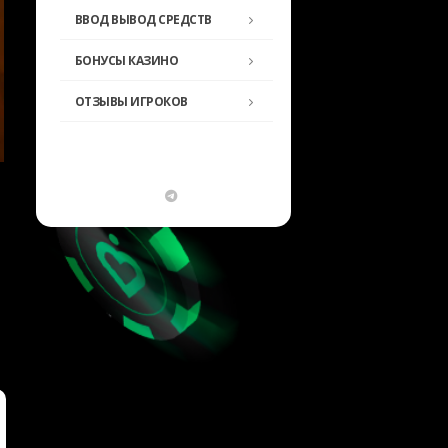
ВВОД ВЫВОД СРЕДСТВ
БОНУСЫ КАЗИНО
ОТЗЫВЫ ИГРОКОВ
КОНТАКТЫ