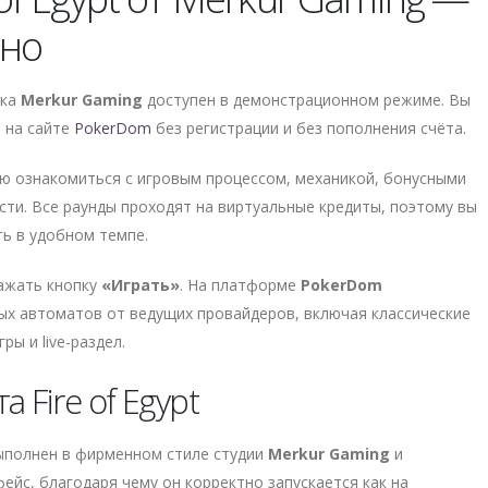
тно
ика
Merkur Gaming
доступен в демонстрационном режиме. Вы
 на сайте
PokerDom
без регистрации и без пополнения счёта.
ю ознакомиться с игровым процессом, механикой, бонусными
ти. Все раунды проходят на виртуальные кредиты, поэтому вы
ть в удобном темпе.
нажать кнопку
«Играть»
. На платформе
PokerDom
ых автоматов от ведущих провайдеров, включая классические
ры и live-раздел.
 Fire of Egypt
полнен в фирменном стиле студии
Merkur Gaming
и
йс, благодаря чему он корректно запускается как на