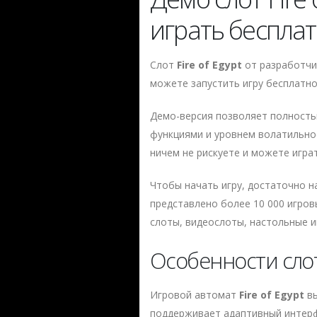
играть беспла
Слот
Fire of Egypt
от разработч
можете запустить игру бесплатно
Демо-версия позволяет полность
функциями и уровнем волатильнос
ничем не рискуете и можете игра
Чтобы начать игру, достаточно 
представлено более 10 000 игров
слоты, видеослоты, настольные иг
Особенности слота
Игровой автомат
Fire of Egypt
вы
поддерживает адаптивный интерфе