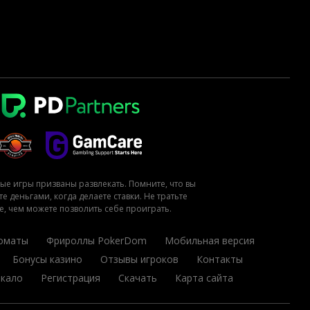
ые игры призваны развлекать. Помните, что вы
те деньгами, когда делаете ставки. Не тратьте
, чем можете позволить себе проиграть.
оматы
Фрироллы PokerDom
Мобильная версия
Бонусы казино
Отзывы игроков
Контакты
ркало
Регистрация
Скачать
Карта сайта