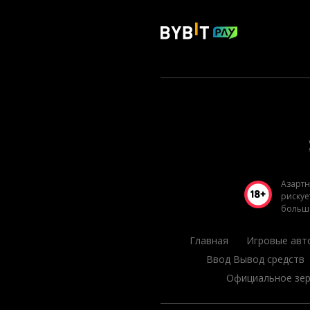
Азартн
рискуе
больше
Главная
Игровые авт
Ввод Вывод средств
Официальное зе