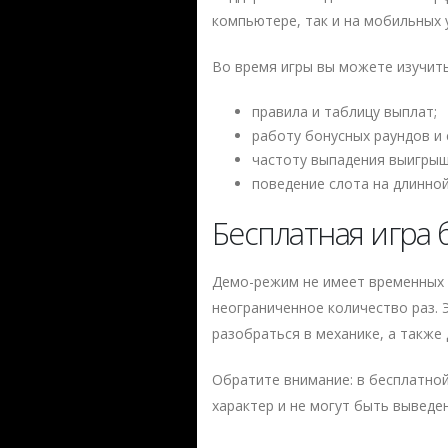
компьютере, так и на мобильных 
Во время игры вы можете изучить
правила и таблицу выплат;
работу бонусных раундов и
частоту выпадения выигрыш
поведение слота на длинной
Бесплатная игра 
Демо-режим не имеет временных 
неограниченное количество раз. 
разобраться в механике, а также
Обратите внимание: в бесплатно
характер и не могут быть выведе