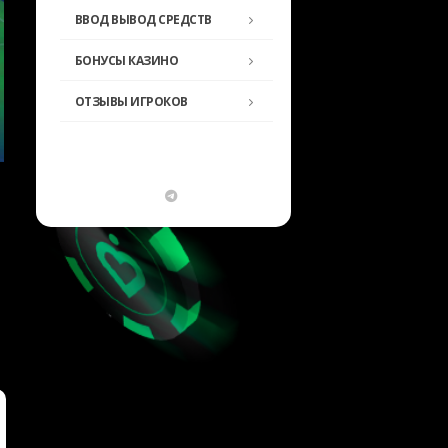
ВВОД ВЫВОД СРЕДСТВ
БОНУСЫ КАЗИНО
ОТЗЫВЫ ИГРОКОВ
КОНТАКТЫ