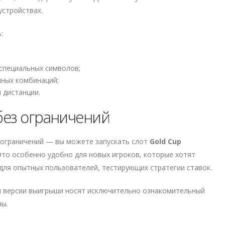
устройствах.
:
 специальных символов;
ных комбинаций;
 дистанции.
без ограничений
ограничений — вы можете запускать слот
Gold Cup
Это особенно удобно для новых игроков, которые хотят
 для опытных пользователей, тестирующих стратегии ставок.
й версии выигрыши носят исключительно ознакомительный
ны.