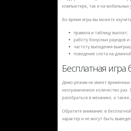
компьютере, так и на мобильных 
Во время игры вы можете изучить
правила и таблицу выплат;
работу бонусных раундов и
частоту выпадения выигрыш
поведение слота на длинной
Бесплатная игра 
Демо-режим не имеет временных 
неограниченное количество раз. 
разобраться в механике, а также
Обратите внимание: в бесплатно
характер и не могут быть выведе