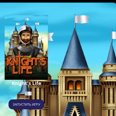
Knight's Life
ЗАПУСТИТЬ ИГРУ