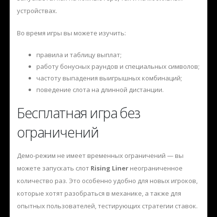
устройствах.
Во время игры вы можете изучить:
правила и таблицу выплат;
работу бонусных раундов и специальных символов;
частоту выпадения выигрышных комбинаций;
поведение слота на длинной дистанции.
Бесплатная игра без
ограничений
Демо-режим не имеет временных ограничений — вы
можете запускать слот
Rising Liner
неограниченное
количество раз. Это особенно удобно для новых игроков,
которые хотят разобраться в механике, а также для
опытных пользователей, тестирующих стратегии ставок.