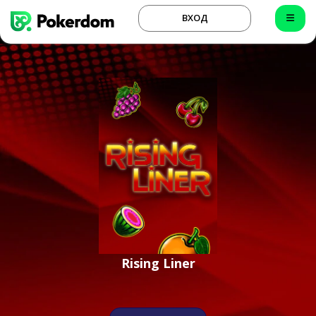
ВХОД
Rising Liner