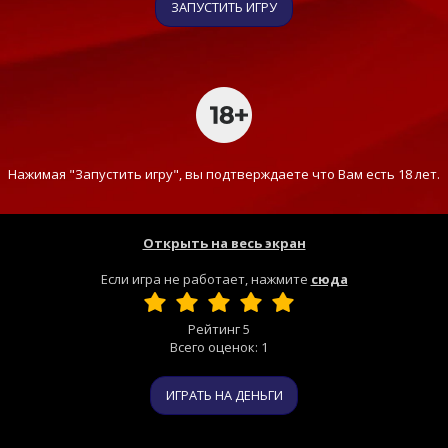
ЗАПУСТИТЬ ИГРУ
Нажимая "Запустить игру", вы подтверждаете что Вам есть 18 лет.
Открыть на весь экран
Если игра не работает, нажмите
сюда
Рейтинг
5
Всего оценок:
1
ИГРАТЬ НА ДЕНЬГИ