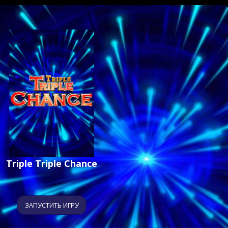
Triple Triple Chance
ЗАПУСТИТЬ ИГРУ