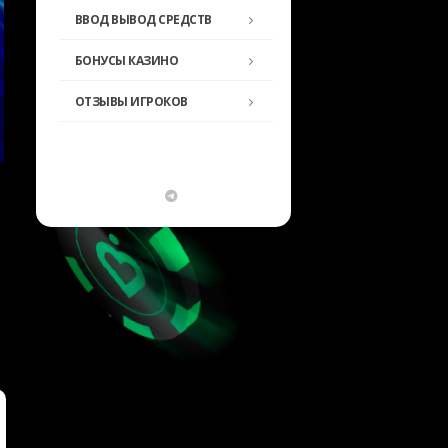
ВВОД ВЫВОД СРЕДСТВ
БОНУСЫ КАЗИНО
ОТЗЫВЫ ИГРОКОВ
КОНТАКТЫ