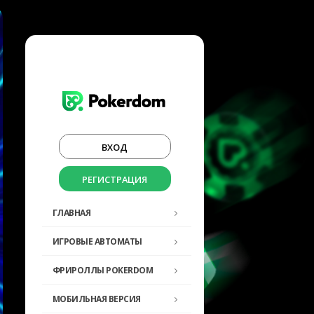
ВХОД
РЕГИСТРАЦИЯ
ГЛАВНАЯ
ИГРОВЫЕ АВТОМАТЫ
ФРИРОЛЛЫ POKERDOM
МОБИЛЬНАЯ ВЕРСИЯ