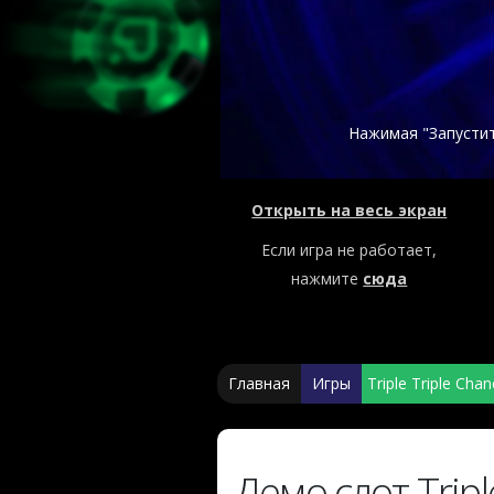
Нажимая "Запустит
Открыть на весь экран
Если игра не работает,
нажмите
сюда
Главная
Игры
Triple Triple Cha
Демо слот Tripl