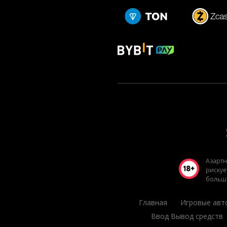
Азартн
рискуе
больше
Главная
Игровые авт
Ввод Вывод средств