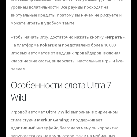
уровнем волатильности. Все раунды проходят на
виртуальные кредиты, поэтому вы ничем не рискуете и
можете играть в удобном темпе.
Чтобы начать игру, достаточно нажать кнопку
«Играть»
.
На платформе
PokerDom
представлено более 10 000
игровых автоматов от ведущих провайдеров, включая
классические слоты, видеослоты, настольные игры и live-
раздел.
Особенности слота Ultra 7
Wild
Игровой автомат
Ultra 7 Wild
выполнен в фирменном
стиле студии
Merkur Gaming
и поддерживает
адаптивный интерфейс, благодаря чему он корректно
запускается как на компьютере, так и на мобильных