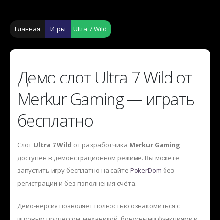
Главная
Игры
Ultra 7 Wild
Демо слот Ultra 7 Wild от
Merkur Gaming — играть
бесплатно
Слот
Ultra 7 Wild
от разработчика
Merkur Gaming
доступен в демонстрационном режиме. Вы можете
запустить игру бесплатно на сайте
PokerDom
без
регистрации и без пополнения счёта.
Демо-версия позволяет полностью ознакомиться с
игровым процессом, механикой, бонусными функциями и