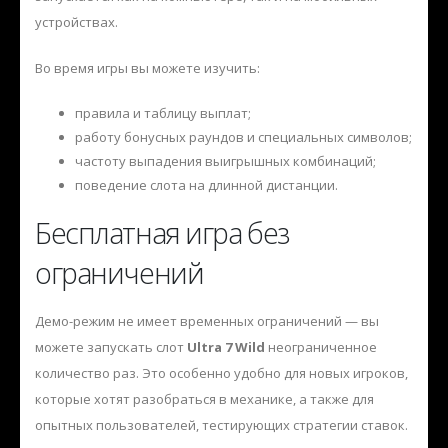
устройствах.
Во время игры вы можете изучить:
правила и таблицу выплат;
работу бонусных раундов и специальных символов;
частоту выпадения выигрышных комбинаций;
поведение слота на длинной дистанции.
Бесплатная игра без
ограничений
Демо-режим не имеет временных ограничений — вы
можете запускать слот
Ultra 7 Wild
неограниченное
количество раз. Это особенно удобно для новых игроков,
которые хотят разобраться в механике, а также для
опытных пользователей, тестирующих стратегии ставок.