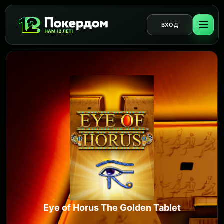
ВХОД
Eye of Horus The Golden Tablet