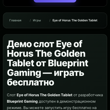
Главная
Игры
Eye of Horus The Golden Tablet
Демо слот Eye of
Horus The Golden
Tablet от Blueprint
Gaming — играть
бесплатно
Слот
Eye of Horus The Golden Tablet
от разработчика
Blueprint Gaming
доступен в демонстрационном
режиме. Вы можете запустить игру бесплатно на