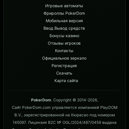
Игровые автоматы
Фрироллы PokerDom
Мобильная версия
Ввод Вывод средств
Бонусы казино
Отзывы игроков
Контакты
Официальное зеркало
Регистрация
Скачать
Карта сайта
PokerDom
. Copyright © 2014-2026,
Сайт PokerDom.com управляется компанией PlayDOM
B.V., зарегистрированной на Кюрасао под номером
145097. Лицензия B2C № OGL/2024/487/0459 выдана