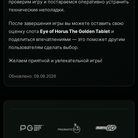
проверим игру и постараемся оперативно устранить
технические неполадки.
После завершения игры вы можете оставить свою
оценку слота
Eye of Horus The Golden Tablet
и
поделиться впечатлениями — это поможет другим
пользователям сделать выбор.
Желаем приятной и увлекательной игры!
Обновлено:
09.08.2026