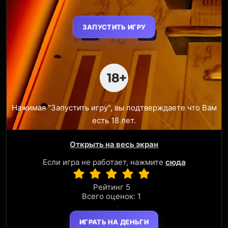
ЗАПУСТИТЬ ИГРУ
Нажимая "Запустить игру", вы подтверждаете что Вам
есть 18 лет.
Открыть на весь экран
Если игра не работает, нажмите
сюда
Рейтинг
5
Всего оценок:
1
ИГРАТЬ НА ДЕНЬГИ