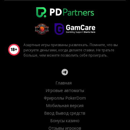
Азартные игры призваны развлекать. Помните, что вы
рискуете деньгами, когда делаете ставки. Не тратьте
больше, чем можете позволить себе проиграть.
Главная
Игровые автоматы
Фрироллы PokerDom
Мобильная версия
Ввод Вывод средств
Бонусы казино
Отзывы игроков