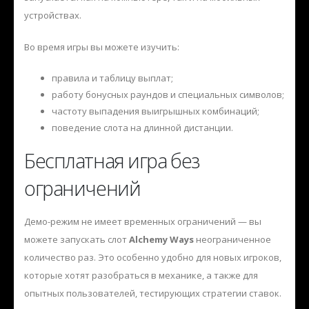
устройствах.
Во время игры вы можете изучить:
правила и таблицу выплат;
работу бонусных раундов и специальных символов;
частоту выпадения выигрышных комбинаций;
поведение слота на длинной дистанции.
Бесплатная игра без
ограничений
Демо-режим не имеет временных ограничений — вы
можете запускать слот
Alchemy Ways
неограниченное
количество раз. Это особенно удобно для новых игроков,
которые хотят разобраться в механике, а также для
опытных пользователей, тестирующих стратегии ставок.