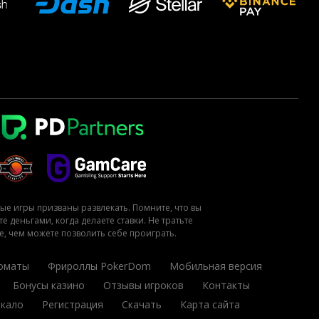
ые игры призваны развлекать. Помните, что вы
те деньгами, когда делаете ставки. Не тратьте
, чем можете позволить себе проиграть.
оматы
Фрироллы PokerDom
Мобильная версия
Бонусы казино
Отзывы игроков
Контакты
ркало
Регистрация
Скачать
Карта сайта