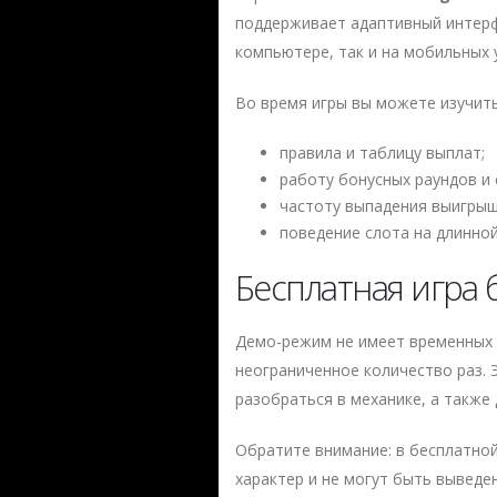
поддерживает адаптивный интерфе
компьютере, так и на мобильных 
Во время игры вы можете изучить
правила и таблицу выплат;
работу бонусных раундов и
частоту выпадения выигрыш
поведение слота на длинной
Бесплатная игра 
Демо-режим не имеет временных 
неограниченное количество раз. 
разобраться в механике, а также
Обратите внимание: в бесплатно
характер и не могут быть выведе