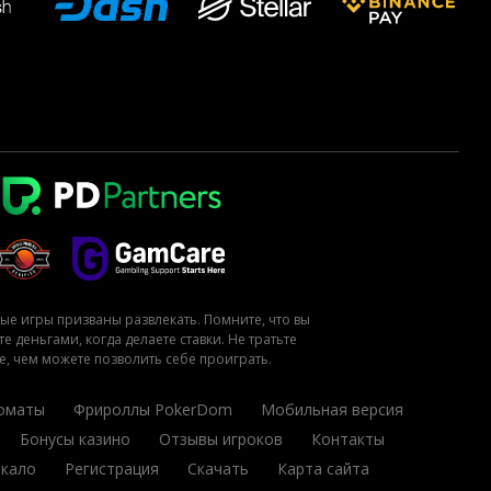
ые игры призваны развлекать. Помните, что вы
те деньгами, когда делаете ставки. Не тратьте
, чем можете позволить себе проиграть.
оматы
Фрироллы PokerDom
Мобильная версия
Бонусы казино
Отзывы игроков
Контакты
ркало
Регистрация
Скачать
Карта сайта