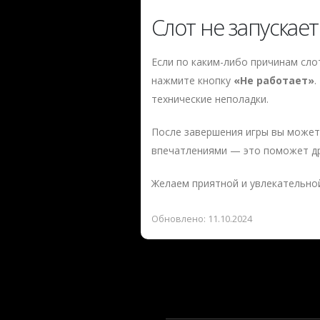
Слот не запускает
Если по каким-либо причинам сл
нажмите кнопку
«Не работает»
.
технические неполадки.
После завершения игры вы может
впечатлениями — это поможет др
Желаем приятной и увлекательной
Обновлено:
11.10.2024