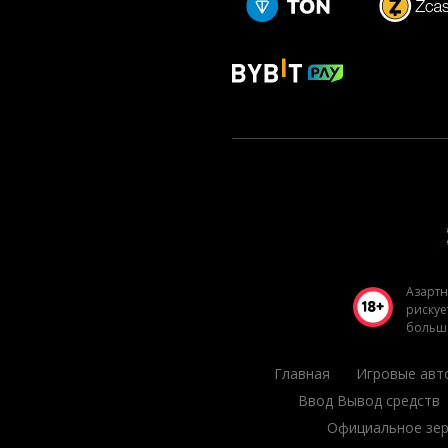
Азартн
рискуе
больше
Главная
Игровые авт
Ввод Вывод средств
Официальное зе