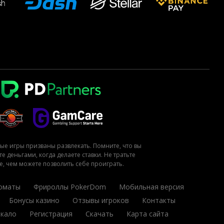
ые игры призваны развлекать. Помните, что вы
те деньгами, когда делаете ставки. Не тратьте
, чем можете позволить себе проиграть.
оматы
Фрироллы PokerDom
Мобильная версия
Бонусы казино
Отзывы игроков
Контакты
ркало
Регистрация
Скачать
Карта сайта