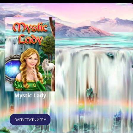
Mystic Lady
ЗАПУСТИТЬ ИГРУ