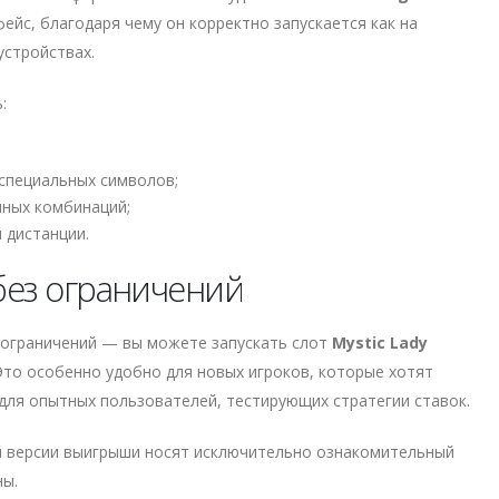
йс, благодаря чему он корректно запускается как на
устройствах.
:
 специальных символов;
ных комбинаций;
 дистанции.
без ограничений
ограничений — вы можете запускать слот
Mystic Lady
Это особенно удобно для новых игроков, которые хотят
 для опытных пользователей, тестирующих стратегии ставок.
й версии выигрыши носят исключительно ознакомительный
ны.