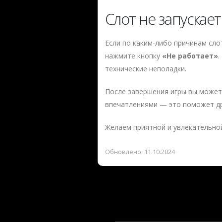
Слот не запускает
Если по каким-либо причинам сл
нажмите кнопку
«Не работает»
.
технические неполадки.
После завершения игры вы может
впечатлениями — это поможет др
Желаем приятной и увлекательной
Обновлено:
11.10.2024