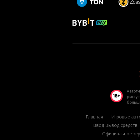
Азартн
рискуе
больше
Главная
Игровые авт
Ввод Вывод средств
Официальное зе