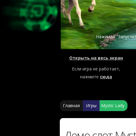
Нажимая "Запустит
Открыть на весь экран
Если игра не работает,
нажмите
сюда
Главная
Игры
Mystic Lady
Демо слот Myst