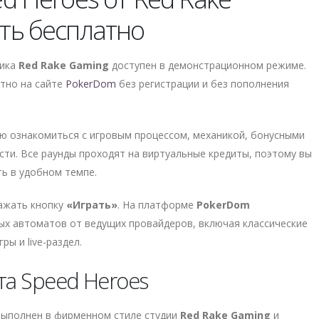
ть бесплатно
чика
Red Rake Gaming
доступен в демонстрационном режиме.
атно на сайте
PokerDom
без регистрации и без пополнения
ю ознакомиться с игровым процессом, механикой, бонусными
ти. Все раунды проходят на виртуальные кредиты, поэтому вы
ть в удобном темпе.
нажать кнопку
«Играть»
. На платформе
PokerDom
ых автоматов от ведущих провайдеров, включая классические
ры и live-раздел.
та Speed Heroes
ыполнен в фирменном стиле студии
Red Rake Gaming
и