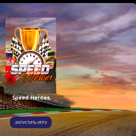
Speed Heroes
ЗАПУСТИТЬ ИГРУ