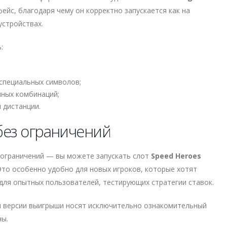
йс, благодаря чему он корректно запускается как на
устройствах.
:
 специальных символов;
ных комбинаций;
 дистанции.
без ограничений
ограничений — вы можете запускать слот
Speed Heroes
Это особенно удобно для новых игроков, которые хотят
 для опытных пользователей, тестирующих стратегии ставок.
й версии выигрыши носят исключительно ознакомительный
ны.