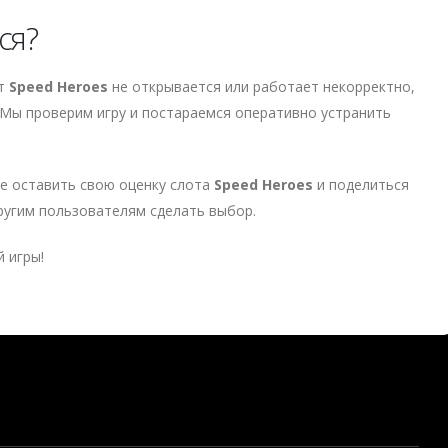
ся?
от
Speed Heroes
не открывается или работает некорректно,
 Мы проверим игру и постараемся оперативно устранить
е оставить свою оценку слота
Speed Heroes
и поделиться
угим пользователям сделать выбор.
 игры!