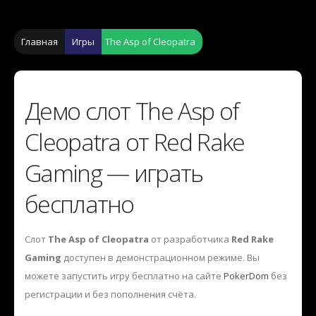
Главная
Игры
The Asp of Cleopatra
Демо слот The Asp of
Cleopatra от Red Rake
Gaming — играть
бесплатно
Слот
The Asp of Cleopatra
от разработчика
Red Rake
Gaming
доступен в демонстрационном режиме. Вы
можете запустить игру бесплатно на сайте
PokerDom
без
регистрации и без пополнения счёта.