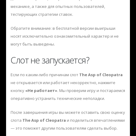
механике, а также для опытных пользователей,
тестирующих стратегии ставок.
Обратите внимание: в бесплатной версии выигрыши
носят исключительно ознакомительный характер и не
могут быть выведены.
Слот не запускается?
Если по каким-либо причинам слот
The Asp of Cleopatra
не открывается или работает некорректно, нажмите
кнопку
«Не работает»
. Мы проверим игру и постараемся
оперативно устранить технические неполадки.
После завершения игры вы можете оставить свою оценку
слота
The Asp of Cleopatra
и поделиться впечатлениями
— это поможет другим пользователям сделать выбор.