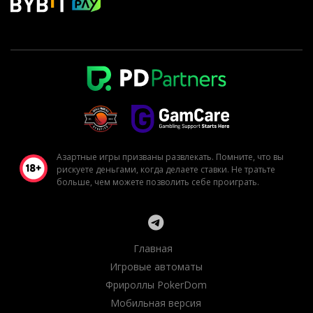
Азартные игры призваны развлекать. Помните, что вы
рискуете деньгами, когда делаете ставки. Не тратьте
больше, чем можете позволить себе проиграть.
Главная
Игровые автоматы
Фрироллы PokerDom
Мобильная версия