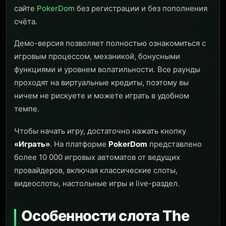
сайте
PokerDom
без регистрации и без пополнения
счёта.
Демо-версия позволяет полностью ознакомиться с
игровым процессом, механикой, бонусными
функциями и уровнем волатильности. Все раунды
проходят на виртуальные кредиты, поэтому вы
ничем не рискуете и можете играть в удобном
темпе.
Чтобы начать игру, достаточно нажать кнопку
«Играть»
. На платформе
PokerDom
представлено
более 10 000 игровых автоматов от ведущих
провайдеров, включая классические слоты,
видеослоты, настольные игры и live-раздел.
Особенности слота The