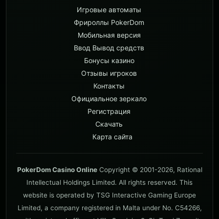
Игровые автоматы
Фрироллы PokerDom
Мобильная версия
Ввод Вывод средств
Бонусы казино
Отзывы игроков
Контакты
Официальное зеркало
Регистрация
Скачать
Карта сайта
PokerDom Casino Online
Copyright © 2001-2026, Rational
Intellectual Holdings Limited. All rights reserved. This
website is operated by TSG Interactive Gaming Europe
Limited, a company registered in Malta under No. C54266,