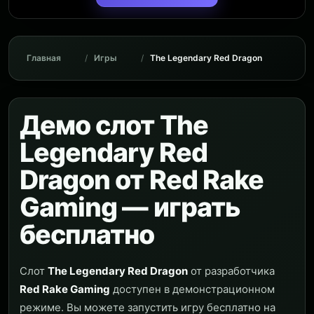
Главная
Игры
The Legendary Red Dragon
Демо слот The
Legendary Red
Dragon от Red Rake
Gaming — играть
бесплатно
Слот
The Legendary Red Dragon
от разработчика
Red Rake Gaming
доступен в демонстрационном
режиме. Вы можете запустить игру бесплатно на