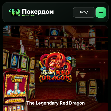
ВХОД
The Legendary Red Dragon