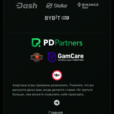
Азартные игры призваны развлекать. Помните, что вы
рискуете деньгами, когда делаете ставки. Не тратьте
больше, чем можете позволить себе проиграть.
Главная