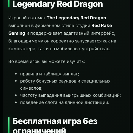
Legendary Red Dragon
Игровой автомат
The Legendary Red Dragon
выполнен в фирменном стиле студии
Red Rake
Gaming
и поддерживает адаптивный интерфейс,
благодаря чему он корректно запускается как на
компьютере, так и на мобильных устройствах.
Во время игры вы можете изучить:
правила и таблицу выплат;
работу бонусных раундов и специальных
символов;
частоту выпадения выигрышных комбинаций;
поведение слота на длинной дистанции.
Бесплатная игра без
ограничений