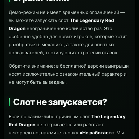
Демо-режим не имеет временных ограничений —
вы можете запускать слот
The Legendary Red
Dragon
неограниченное количество раз. Это
особенно удобно для новых игроков, которые хотят
разобраться в механике, а также для опытных
пользователей, тестирующих стратегии ставок.
Обратите внимание: в бесплатной версии выигрыши
носят исключительно ознакомительный характер и
не могут быть выведены.
Слот не запускается?
Если по каким-либо причинам слот
The Legendary
Red Dragon
не открывается или работает
некорректно, нажмите кнопку
«Не работает»
. Мы