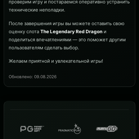
проверим игру и постараемся оперативно устранить
технические неполадки.
После завершения игры вы можете оставить свою
оценку слота
The Legendary Red Dragon
и
поделиться впечатлениями — это поможет другим
пользователям сделать выбор.
Желаем приятной и увлекательной игры!
Обновлено:
09.08.2026