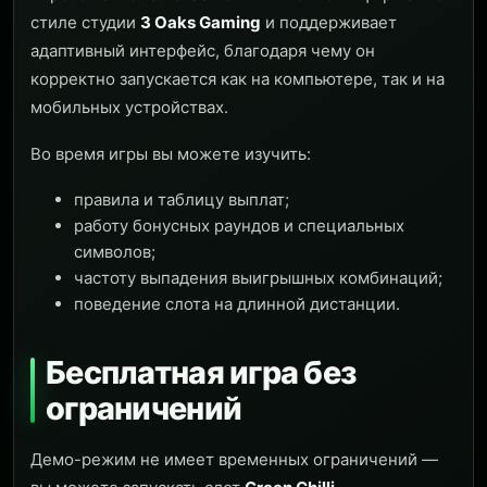
стиле студии
3 Oaks Gaming
и поддерживает
адаптивный интерфейс, благодаря чему он
корректно запускается как на компьютере, так и на
мобильных устройствах.
Во время игры вы можете изучить:
правила и таблицу выплат;
работу бонусных раундов и специальных
символов;
частоту выпадения выигрышных комбинаций;
поведение слота на длинной дистанции.
Бесплатная игра без
ограничений
Демо-режим не имеет временных ограничений —