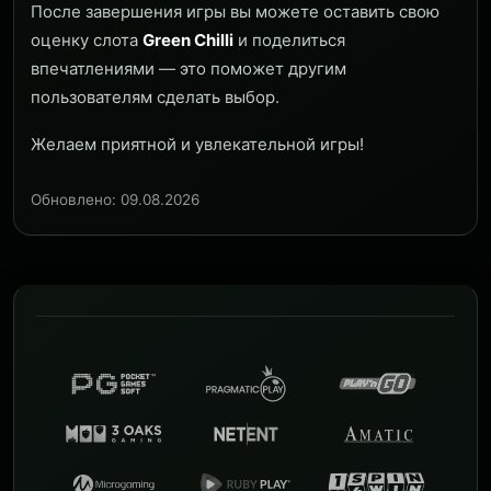
После завершения игры вы можете оставить свою
оценку слота
Green Chilli
и поделиться
впечатлениями — это поможет другим
пользователям сделать выбор.
Желаем приятной и увлекательной игры!
Обновлено:
09.08.2026