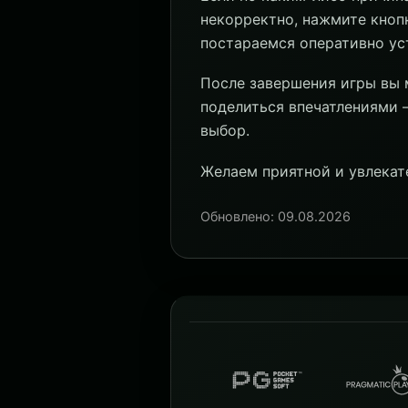
некорректно, нажмите кно
постараемся оперативно ус
После завершения игры вы 
поделиться впечатлениями 
выбор.
Желаем приятной и увлекат
Обновлено:
09.08.2026