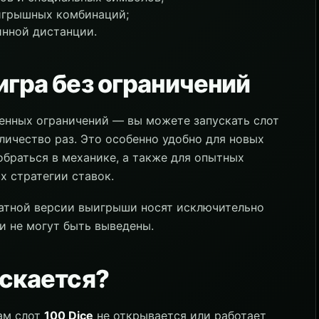
игрышных комбинаций;
инной дистанции.
игра без ограничений
нных ограничений — вы можете запускать слот
ичество раз. Это особенно удобно для новых
обраться в механике, а также для опытных
х стратегии ставок.
латной версии выигрыши носят исключительно
и не могут быть выведены.
ускается?
ам слот
100 Dice
не открывается или работает