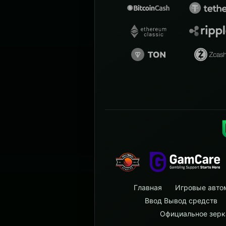
Главная
Игровые авто
Ввод Вывод средств
Официальное зерк