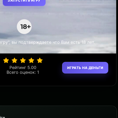
ЗАПУСТИТЬ ИГРУ
гру", вы подтверждаете что Вам есть 18 лет.
Рейтинг
5.00
ИГРАТЬ НА ДЕНЬГИ
Всего оценок:
1
ice