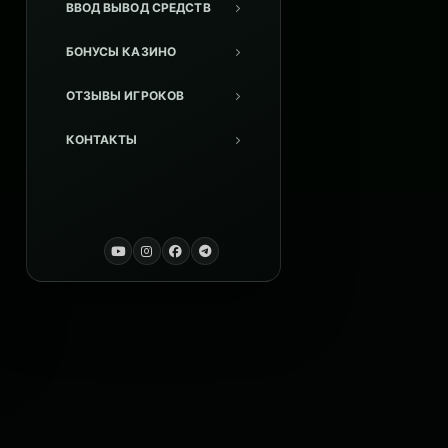
ВВОД ВЫВОД СРЕДСТВ
БОНУСЫ КАЗИНО
ОТЗЫВЫ ИГРОКОВ
КОНТАКТЫ