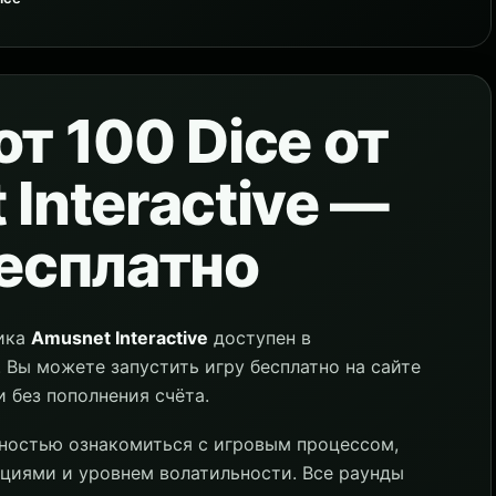
т 100 Dice от
Interactive —
бесплатно
ика
Amusnet Interactive
доступен в
Вы можете запустить игру бесплатно на сайте
 без пополнения счёта.
ностью ознакомиться с игровым процессом,
циями и уровнем волатильности. Все раунды