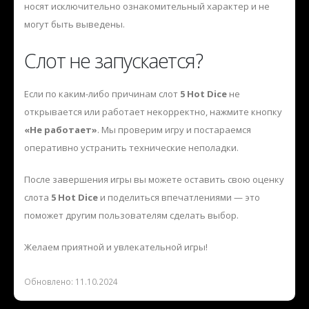
носят исключительно ознакомительный характер и не
могут быть выведены.
Слот не запускается?
Если по каким-либо причинам слот
5 Hot Dice
не
открывается или работает некорректно, нажмите кнопку
«Не работает»
. Мы проверим игру и постараемся
оперативно устранить технические неполадки.
После завершения игры вы можете оставить свою оценку
слота
5 Hot Dice
и поделиться впечатлениями — это
поможет другим пользователям сделать выбор.
Желаем приятной и увлекательной игры!
Обновлено:
11.10.2024