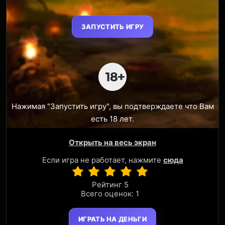
ЗАПУСТИТЬ ИГРУ
Нажимая "Запустить игру", вы подтверждаете что Вам
есть 18 лет.
Открыть на весь экран
Если игра не работает, нажмите
сюда
Рейтинг
5
Всего оценок:
1
ИГРАТЬ НА ДЕНЬГИ