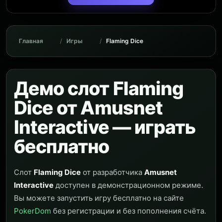
Главная
Игры
Flaming Dice
Демо слот Flaming
Dice от Amusnet
Interactive — играть
бесплатно
Слот
Flaming Dice
от разработчика
Amusnet
Interactive
доступен в демонстрационном режиме.
Вы можете запустить игру бесплатно на сайте
PokerDom
без регистрации и без пополнения счёта.