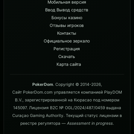
Мобильная версия
Ввод Вывод средств
Бонусы казино
Отзывы игроков
Контакты
Официальное зеркало
Регистрация
Скачать
Карта сайта
PokerDom
. Copyright © 2014-2026,
Сайт PokerDom.com управляется компанией PlayDOM
B.V., зарегистрированной на Кюрасао под номером
145097. Лицензия B2C № OGL/2024/487/0459 выдана
Curaçao Gaming Authority. Текущий статус лицензии в
реестре регулятора —
Assessment in progress
.