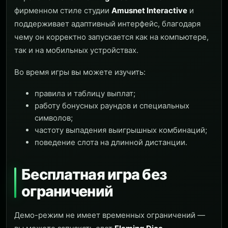
фирменном стиле студии
Amusnet Interactive
и
поддерживает адаптивный интерфейс, благодаря
чему он корректно запускается как на компьютере,
так и на мобильных устройствах.
Во время игры вы можете изучить:
правила и таблицу выплат;
работу бонусных раундов и специальных
символов;
частоту выпадения выигрышных комбинаций;
поведение слота на длинной дистанции.
Бесплатная игра без
ограничений
Демо-режим не имеет временных ограничений —