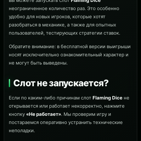
вы можете запускать слот
Flaming Dice
неограниченное количество раз. Это особенно
удобно для новых игроков, которые хотят
разобраться в механике, а также для опытных
пользователей, тестирующих стратегии ставок.
Обратите внимание: в бесплатной версии выигрыши
носят исключительно ознакомительный характер и
не могут быть выведены.
Слот не запускается?
Если по каким-либо причинам слот
Flaming Dice
не
открывается или работает некорректно, нажмите
кнопку
«Не работает»
. Мы проверим игру и
постараемся оперативно устранить технические
неполадки.