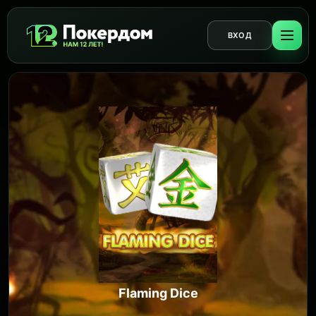
ВХОД
Flaming Dice