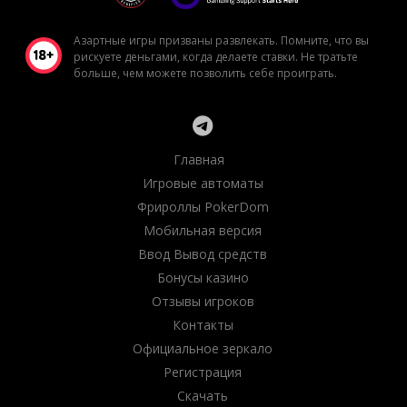
Азартные игры призваны развлекать. Помните, что вы
рискуете деньгами, когда делаете ставки. Не тратьте
больше, чем можете позволить себе проиграть.
Главная
Игровые автоматы
Фрироллы PokerDom
Мобильная версия
Ввод Вывод средств
Бонусы казино
Отзывы игроков
Контакты
Официальное зеркало
Регистрация
Скачать