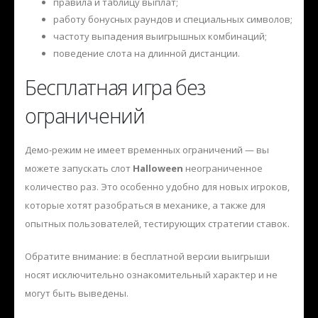
правила и таблицу выплат;
работу бонусных раундов и специальных символов;
частоту выпадения выигрышных комбинаций;
поведение слота на длинной дистанции.
Бесплатная игра без
ограничений
Демо-режим не имеет временных ограничений — вы
можете запускать слот
Halloween
неограниченное
количество раз. Это особенно удобно для новых игроков,
которые хотят разобраться в механике, а также для
опытных пользователей, тестирующих стратегии ставок.
Обратите внимание: в бесплатной версии выигрыши
носят исключительно ознакомительный характер и не
могут быть выведены.