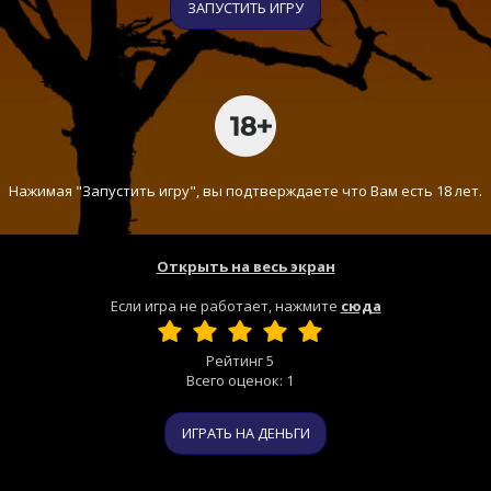
ЗАПУСТИТЬ ИГРУ
Нажимая "Запустить игру", вы подтверждаете что Вам есть 18 лет.
Открыть на весь экран
Если игра не работает, нажмите
сюда
Рейтинг
5
Всего оценок:
1
ИГРАТЬ НА ДЕНЬГИ