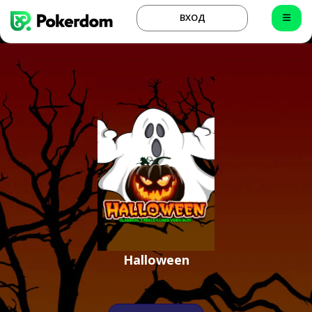
ВХОД
Halloween