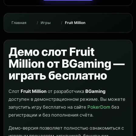
Главная
Игры
Fruit Million
Демо слот Fruit
Million от BGaming —
играть бесплатно
Слот
Fruit Million
от разработчика
BGaming
доступен в демонстрационном режиме. Вы можете
запустить игру бесплатно на сайте
PokerDom
без
регистрации и без пополнения счёта.
Демо-версия позволяет полностью ознакомиться с
игровым процессом, механикой, бонусными