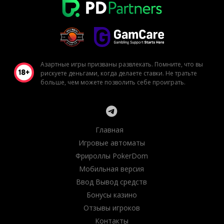
Азартные игры призваны развлекать. Помните, что вы
рискуете деньгами, когда делаете ставки. Не тратьте
больше, чем можете позволить себе проиграть.
Главная
Игровые автоматы
Фрироллы PokerDom
Мобильная версия
Ввод Вывод средств
Бонусы казино
Отзывы игроков
Контакты