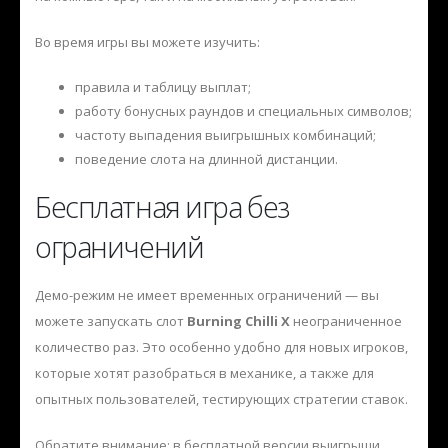
Во время игры вы можете изучить:
правила и таблицу выплат;
работу бонусных раундов и специальных символов;
частоту выпадения выигрышных комбинаций;
поведение слота на длинной дистанции.
Бесплатная игра без
ограничений
Демо-режим не имеет временных ограничений — вы
можете запускать слот
Burning Chilli X
неограниченное
количество раз. Это особенно удобно для новых игроков,
которые хотят разобраться в механике, а также для
опытных пользователей, тестирующих стратегии ставок.
Обратите внимание: в бесплатной версии выигрыши