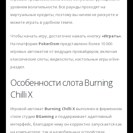
уровнем волатильности. Все раунды проходят на
виртуальные кредиты, поэтому вы ничем не рискуете и
можете играть в удобном темпе.
Чтобы начать игру, достаточно нажать кнопку
«Играть»
.
На платформе
PokerDom
представлено более 10 000
игровых автоматов от ведущих провайдеров, включая
классические слоты, видеослоты, настольные игры и live-
раздел.
Особенности слота Burning
Chilli X
Игровой автомат
Burning Chilli X
выполнен в фирменном
стиле студии
BGaming
и поддерживает адаптивный
интерфейс, благодаря чему он корректно запускается как
на компьютере, так и на мобильных устройствах.