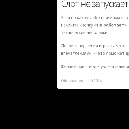
Слот не запускает
Если по каким-либо причинам сл
нажмите кнопку
«Не работает»
.
технические неполадки.
После завершения игры вы может
впечатлениями — это поможет др
Желаем приятной и увлекательной
Обновлено:
11.10.2024