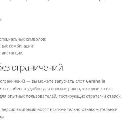
:
 специальных символов;
ных комбинаций;
 дистанции.
без ограничений
ограничений — вы можете запускать слот
Gemhalla
Это особенно удобно для новых игроков, которые хотят
 для опытных пользователей, тестирующих стратегии ставок.
й версии выигрыши носят исключительно ознакомительный
ны.