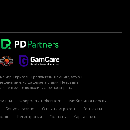
ые игры призваны развлекать. Помните, что вы
те деньгами, когда делаете ставки. Не тратьте
, чем можете позволить себе проиграть.
оматы
Фрироллы PokerDom
Мобильная версия
Бонусы казино
Отзывы игроков
Контакты
ркало
Регистрация
Скачать
Карта сайта