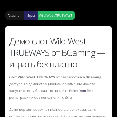
Главная
Игры
Wild West TRUEWAYS
Демо слот Wild West
TRUEWAYS от BGaming —
играть бесплатно
Слот
Wild West TRUEWAYS
от разработчика
BGaming
доступен в демонстрационном режиме. Вы можете
запустить игру бесплатно на сайте
PokerDom
без
регистрации и без пополнения счёта.
Демо-версия позволяет полностью ознакомиться с
игровым процессом, механикой, бонусными функциями и