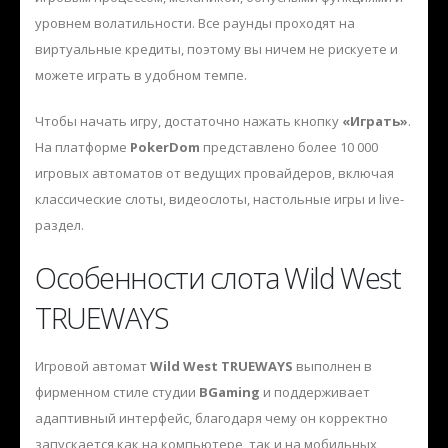
уровнем волатильности. Все раунды проходят на
виртуальные кредиты, поэтому вы ничем не рискуете и
можете играть в удобном темпе.
Чтобы начать игру, достаточно нажать кнопку
«Играть»
.
На платформе
PokerDom
представлено более 10 000
игровых автоматов от ведущих провайдеров, включая
классические слоты, видеослоты, настольные игры и live-
раздел.
Особенности слота Wild West
TRUEWAYS
Игровой автомат
Wild West TRUEWAYS
выполнен в
фирменном стиле студии
BGaming
и поддерживает
адаптивный интерфейс, благодаря чему он корректно
запускается как на компьютере, так и на мобильных