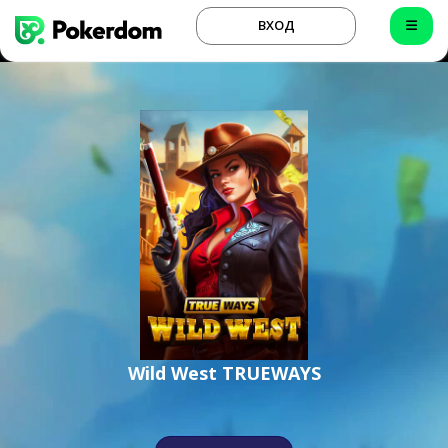
ВХОД
Wild West TRUEWAYS