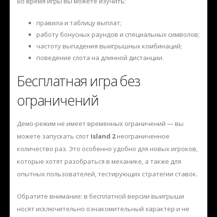
Во время игры вы можете изучить:
правила и таблицу выплат;
работу бонусных раундов и специальных символов;
частоту выпадения выигрышных комбинаций;
поведение слота на длинной дистанции.
Бесплатная игра без
ограничений
Демо-режим не имеет временных ограничений — вы
можете запускать слот
Island 2
неограниченное
количество раз. Это особенно удобно для новых игроков,
которые хотят разобраться в механике, а также для
опытных пользователей, тестирующих стратегии ставок.
Обратите внимание: в бесплатной версии выигрыши
носят исключительно ознакомительный характер и не