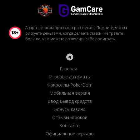
Азартные игры призваны развлекать. Помните, что вы
рискуете деньгами, когда делаете ставки. Не тратьте
больше, чем можете позволить себе проиграть.
Главная
Игровые автоматы
Фрироллы PokerDom
Мобильная версия
Ввод Вывод средств
Бонусы казино
Отзывы игроков
Контакты
Официальное зеркало