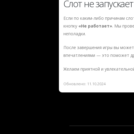
Слот не запускает
Если по каким-либо причинам сл
кнопку
«Не работает»
. Мы пров
неполадки.
После завершения игры вы может
впечатлениями — это поможет др
Желаем приятной и увлекательной
Обновлено:
11.10.2024