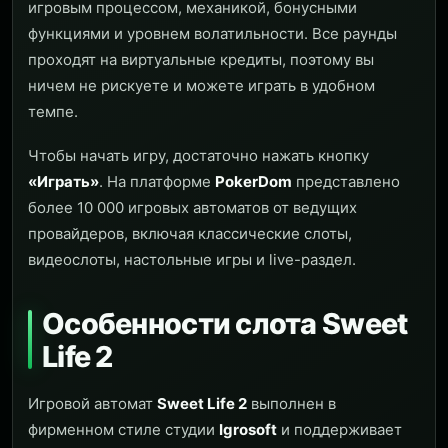
игровым процессом, механикой, бонусными
функциями и уровнем волатильности. Все раунды
проходят на виртуальные кредиты, поэтому вы
ничем не рискуете и можете играть в удобном
темпе.
Чтобы начать игру, достаточно нажать кнопку
«Играть»
. На платформе
PokerDom
представлено
более 10 000 игровых автоматов от ведущих
провайдеров, включая классические слоты,
видеослоты, настольные игры и live-раздел.
Особенности слота Sweet
Life 2
Игровой автомат
Sweet Life 2
выполнен в
фирменном стиле студии
Igrosoft
и поддерживает