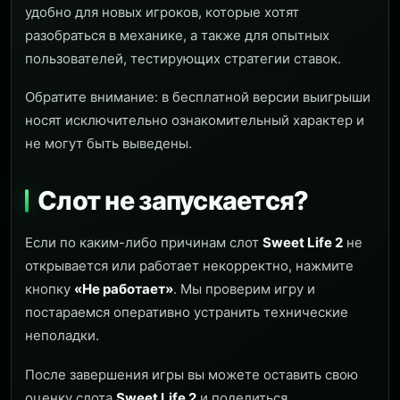
удобно для новых игроков, которые хотят
разобраться в механике, а также для опытных
пользователей, тестирующих стратегии ставок.
Обратите внимание: в бесплатной версии выигрыши
носят исключительно ознакомительный характер и
не могут быть выведены.
Слот не запускается?
Если по каким-либо причинам слот
Sweet Life 2
не
открывается или работает некорректно, нажмите
кнопку
«Не работает»
. Мы проверим игру и
постараемся оперативно устранить технические
неполадки.
После завершения игры вы можете оставить свою
оценку слота
Sweet Life 2
и поделиться