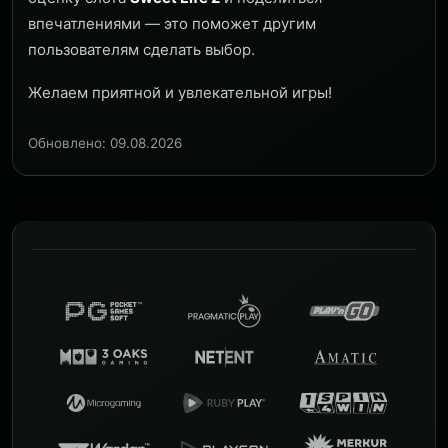
впечатлениями — это поможет другим
пользователям сделать выбор.
Желаем приятной и увлекательной игры!
Обновлено:
09.08.2026