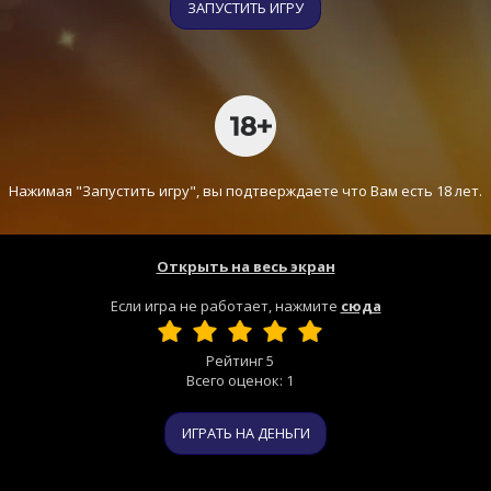
ЗАПУСТИТЬ ИГРУ
Нажимая "Запустить игру", вы подтверждаете что Вам есть 18 лет.
Открыть на весь экран
Если игра не работает, нажмите
сюда
Рейтинг
5
Всего оценок:
1
ИГРАТЬ НА ДЕНЬГИ