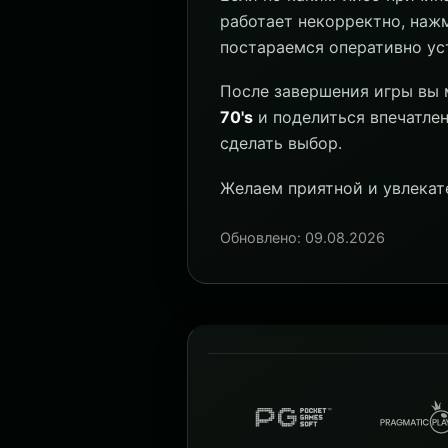
работает некорректно, наж
постараемся оперативно ус
После завершения игры вы 
70's
и поделиться впечатле
сделать выбор.
Желаем приятной и увлекат
Обновлено:
09.08.2026