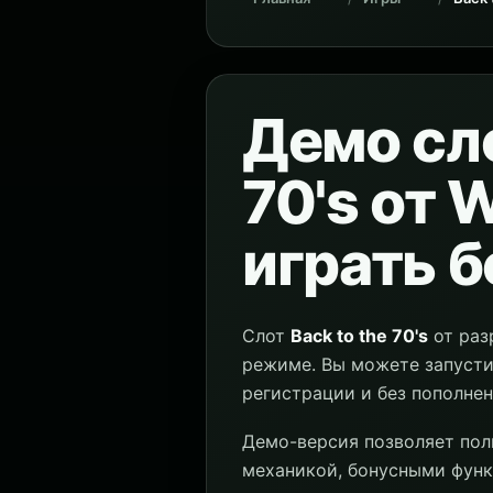
Демо сло
70's от 
играть 
Слот
Back to the 70's
от раз
режиме. Вы можете запусти
регистрации и без пополнен
Демо-версия позволяет пол
механикой, бонусными функ