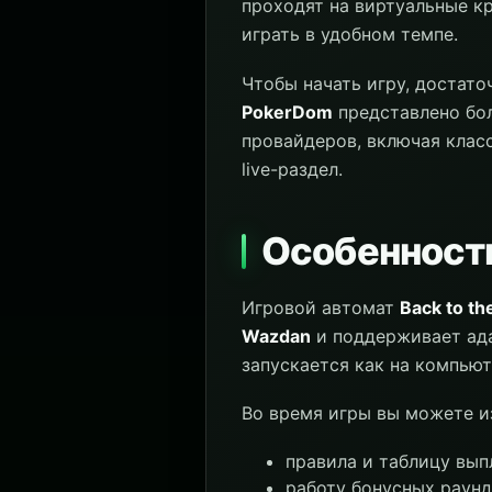
проходят на виртуальные к
играть в удобном темпе.
Чтобы начать игру, достат
PokerDom
представлено бол
провайдеров, включая клас
live-раздел.
Особенности 
Игровой автомат
Back to th
Wazdan
и поддерживает ада
запускается как на компьют
Во время игры вы можете и
правила и таблицу вып
работу бонусных раунд