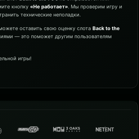
мите кнопку
«Не работает»
. Мы проверим игру и
транить технические неполадки.
можете оставить свою оценку слота
Back to the
ниями — это поможет другим пользователям
ельной игры!