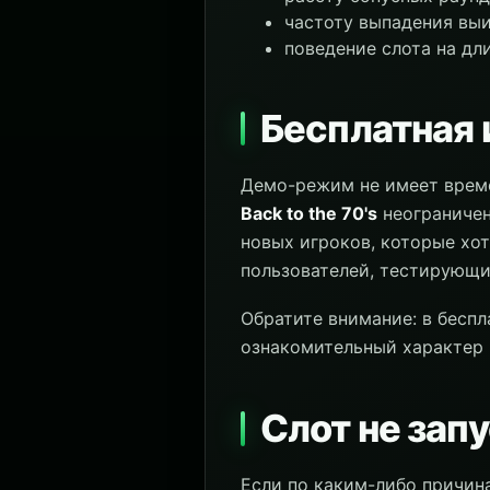
частоту выпадения вы
поведение слота на дл
Бесплатная 
Демо-режим не имеет време
Back to the 70's
неограничен
новых игроков, которые хот
пользователей, тестирующи
Обратите внимание: в бесп
ознакомительный характер 
Слот не зап
Если по каким-либо причин