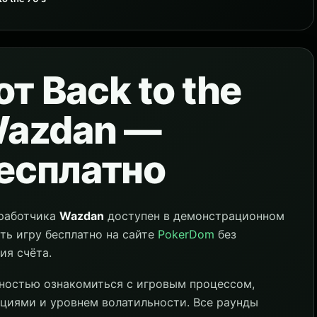
т Back to the
Wazdan —
бесплатно
работчика
Wazdan
доступен в демонстрационном
ть игру бесплатно на сайте
PokerDom
без
ия счёта.
ностью ознакомиться с игровым процессом,
циями и уровнем волатильности. Все раунды