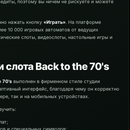
редиты, поэтому вы ничем не рискуете и можете
очно нажать кнопку
«Играть»
. На платформе
ее 10 000 игровых автоматов от ведущих
сические слоты, видеослоты, настольные игры и
слота Back to the 70's
e 70's
выполнен в фирменном стиле студии
птивный интерфейс, благодаря чему он корректно
ере, так и на мобильных устройствах.
зучить:
лат;
ов и специальных символов;