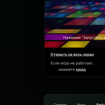
Нажимая "Запустить и
Открыть на весь экран
Если игра не работает,
нажмите
сюда
Главная
Игры
Back 