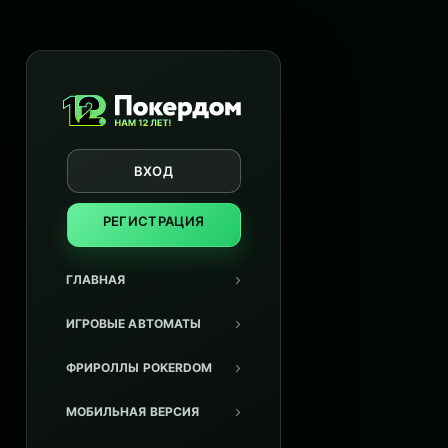
ВХОД
РЕГИСТРАЦИЯ
ГЛАВНАЯ
ИГРОВЫЕ АВТОМАТЫ
ФРИРОЛЛЫ POKERDOM
МОБИЛЬНАЯ ВЕРСИЯ