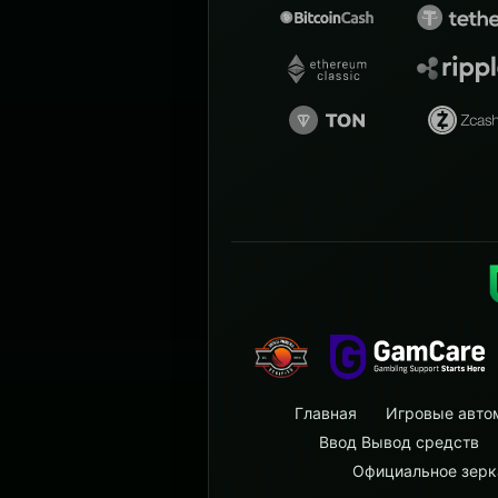
Главная
Игровые авто
Ввод Вывод средств
Официальное зерк