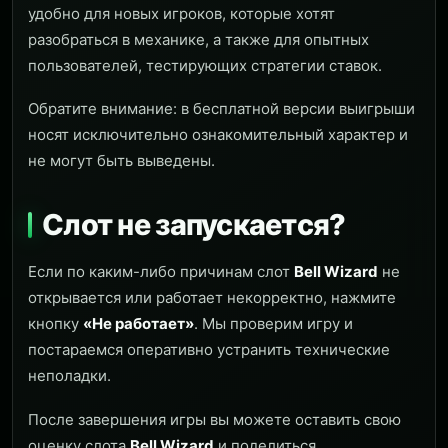
удобно для новых игроков, которые хотят
разобраться в механике, а также для опытных
пользователей, тестирующих стратегии ставок.
Обратите внимание: в бесплатной версии выигрыши
носят исключительно ознакомительный характер и
не могут быть выведены.
Слот не запускается?
Если по каким-либо причинам слот
Bell Wizard
не
открывается или работает некорректно, нажмите
кнопку
«Не работает»
. Мы проверим игру и
постараемся оперативно устранить технические
неполадки.
После завершения игры вы можете оставить свою
оценку слота
Bell Wizard
и поделиться