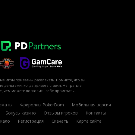
ые игры призваны развлекать. Помните, что вы
те деньгами, когда делаете ставки. Не тратьте
, чем можете позволить себе проиграть.
оматы
Фрироллы PokerDom
Мобильная версия
Бонусы казино
Отзывы игроков
Контакты
ркало
Регистрация
Скачать
Карта сайта