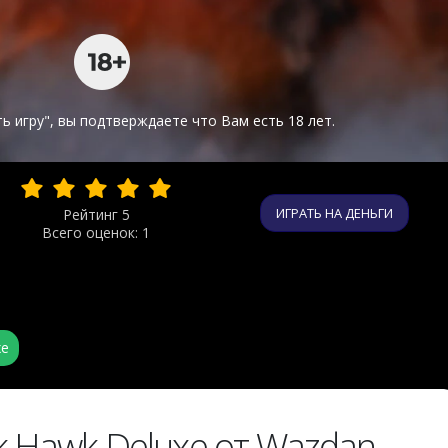
ь игру", вы подтверждаете что Вам есть 18 лет.
ИГРАТЬ НА ДЕНЬГИ
Рейтинг
5
Всего оценок:
1
xe
k Hawk Deluxe от Wazdan —