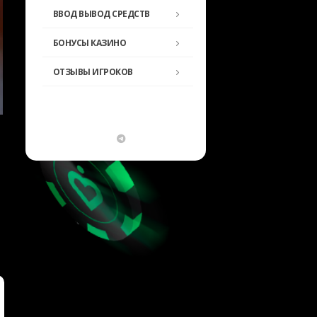
ВВОД ВЫВОД СРЕДСТВ
БОНУСЫ КАЗИНО
ОТЗЫВЫ ИГРОКОВ
КОНТАКТЫ