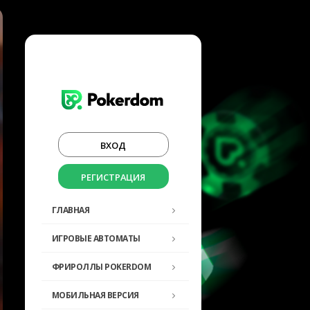
ВХОД
РЕГИСТРАЦИЯ
ГЛАВНАЯ
ИГРОВЫЕ АВТОМАТЫ
ФРИРОЛЛЫ POKERDOM
МОБИЛЬНАЯ ВЕРСИЯ