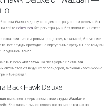
тно
аботчика
Wazdan
доступен в демонстрационном режиме. Вы
 на сайте
PokerDom
без регистрации и без пополнения счёта.
ю ознакомиться с игровым процессом, механикой, бонусными
ти. Все раунды проходят на виртуальные кредиты, поэтому вы
ть в удобном темпе.
нажать кнопку
«Играть»
. На платформе
PokerDom
ых автоматов от ведущих провайдеров, включая классические
ры и live-раздел.
а Black Hawk Deluxe
luxe
выполнен в фирменном стиле студии
Wazdan
и
йс, благодаря чему он корректно запускается как на