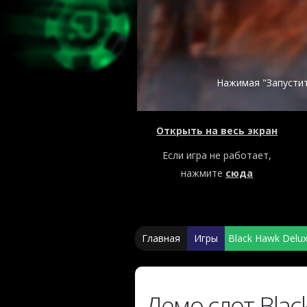
Нажимая "Запустит
Открыть на весь экран
Если игра не работает,
нажмите
сюда
Главная
Игры
Black Hawk Delu
Демо слот Blac