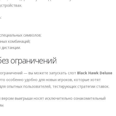
устройствах.
:
 специальных символов;
ных комбинаций;
 дистанции.
без ограничений
ограничений — вы можете запускать слот
Black Hawk Deluxe
Это особенно удобно для новых игроков, которые хотят
 для опытных пользователей, тестирующих стратегии ставок.
й версии выигрыши носят исключительно ознакомительный
ны.