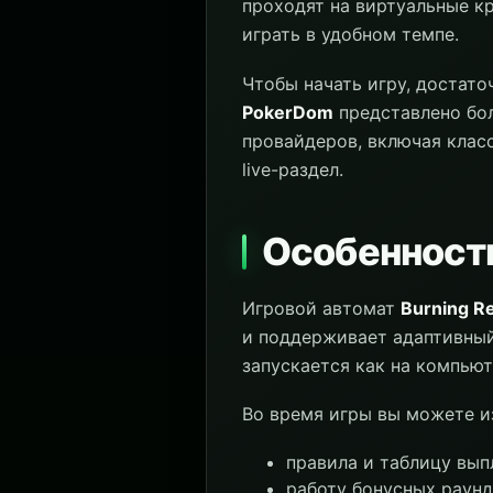
проходят на виртуальные к
играть в удобном темпе.
Чтобы начать игру, достат
PokerDom
представлено бол
провайдеров, включая клас
live-раздел.
Особенности
Игровой автомат
Burning R
и поддерживает адаптивный
запускается как на компьют
Во время игры вы можете и
правила и таблицу вып
работу бонусных раунд