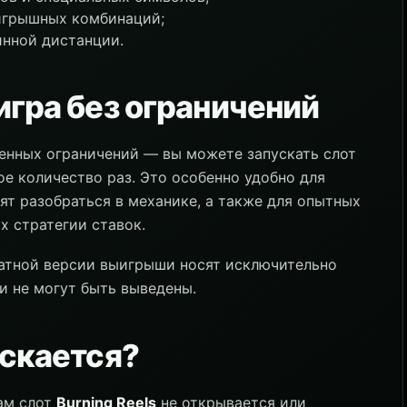
игрышных комбинаций;
инной дистанции.
игра без ограничений
нных ограничений — вы можете запускать слот
е количество раз. Это особенно удобно для
ят разобраться в механике, а также для опытных
х стратегии ставок.
латной версии выигрыши носят исключительно
и не могут быть выведены.
ускается?
ам слот
Burning Reels
не открывается или