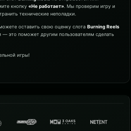
мите кнопку
«Не работает»
. Мы проверим игру и
транить технические неполадки.
можете оставить свою оценку слота
Burning Reels
и — это поможет другим пользователям сделать
ельной игры!