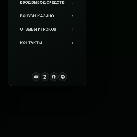
ВВОД ВЫВОД СРЕДСТВ
БОНУСЫ КАЗИНО
ОТЗЫВЫ ИГРОКОВ
КОНТАКТЫ