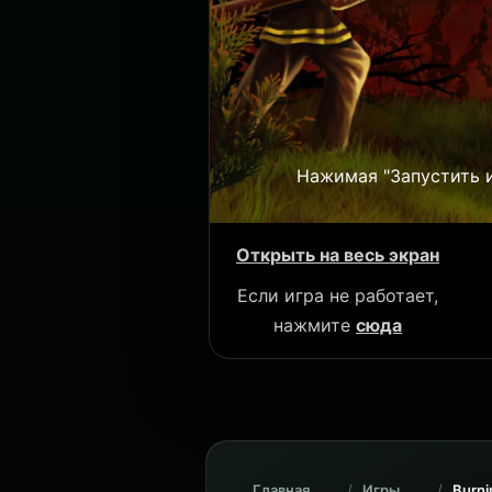
Нажимая "Запустить и
Открыть на весь экран
Если игра не работает,
нажмите
сюда
Главная
Игры
Burni