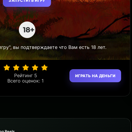
ЗАПУСТИТЬ ИГРУ
гру", вы подтверждаете что Вам есть 18 лет.
Рейтинг
5
ИГРАТЬ НА ДЕНЬГИ
Всего оценок:
1
ng Reels