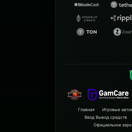
Главная
Игровые авто
Ввод Вывод средств
Официальное зерк