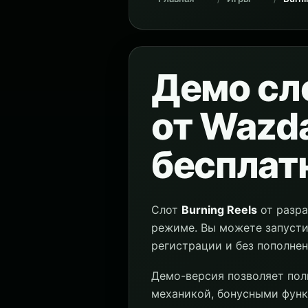
Демо сло
от Wazd
бесплат
Слот
Burning Reels
от разр
режиме. Вы можете запусти
регистрации и без пополнен
Демо-версия позволяет пол
механикой, бонусными функ