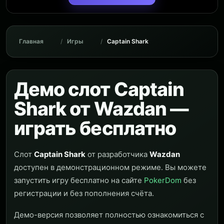
Главная
Игры
Captain Shark
Демо слот Captain
Shark от Wazdan —
играть бесплатно
Слот
Captain Shark
от разработчика
Wazdan
доступен в демонстрационном режиме. Вы можете
запустить игру бесплатно на сайте
PokerDom
без
регистрации и без пополнения счёта.
Демо-версия позволяет полностью ознакомиться с