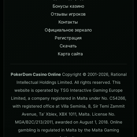
Бонусы казино
Отзывы игроков
Контакты
Официальное зеркало
Регистрация
Скачать
Карта сайта
PokerDom Casino Online
Copyright © 2001-2026, Rational
Intellectual Holdings Limited. All rights reserved. This
website is operated by TSG Interactive Gaming Europe
Limited, a company registered in Malta under No. C54266,
with registered office at Villa Seminia, 8, Sir Temi Zammit
Avenue, Ta’ Xbiex, XBX 1011, Malta. License No.
MGA/B2C/213/2011, awarded on August 1, 2018. Online
gambling is regulated in Malta by the Malta Gaming