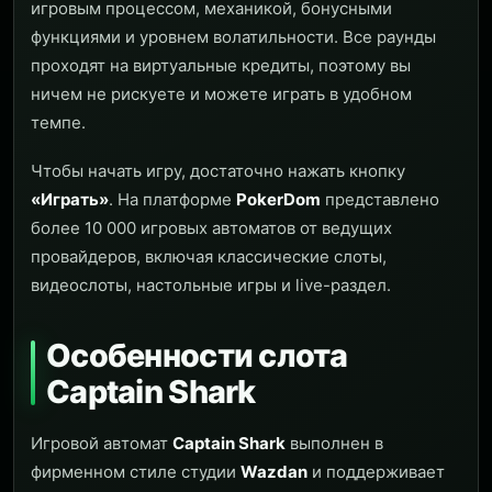
игровым процессом, механикой, бонусными
функциями и уровнем волатильности. Все раунды
проходят на виртуальные кредиты, поэтому вы
ничем не рискуете и можете играть в удобном
темпе.
Чтобы начать игру, достаточно нажать кнопку
«Играть»
. На платформе
PokerDom
представлено
более 10 000 игровых автоматов от ведущих
провайдеров, включая классические слоты,
видеослоты, настольные игры и live-раздел.
Особенности слота
Captain Shark
Игровой автомат
Captain Shark
выполнен в
фирменном стиле студии
Wazdan
и поддерживает