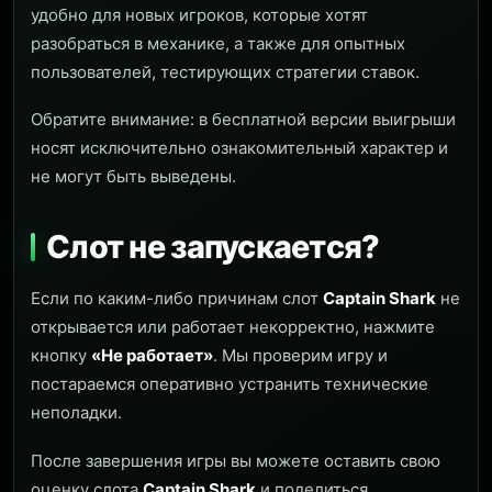
удобно для новых игроков, которые хотят
разобраться в механике, а также для опытных
пользователей, тестирующих стратегии ставок.
Обратите внимание: в бесплатной версии выигрыши
носят исключительно ознакомительный характер и
не могут быть выведены.
Слот не запускается?
Если по каким-либо причинам слот
Captain Shark
не
открывается или работает некорректно, нажмите
кнопку
«Не работает»
. Мы проверим игру и
постараемся оперативно устранить технические
неполадки.
После завершения игры вы можете оставить свою
оценку слота
Captain Shark
и поделиться