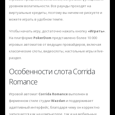
уровнем волатильности. Все раунды проходят на
виртуальные кредиты, поэтому вы ничем не рискуете и
можете играть в удобном темпе.
Чтобы начать игру, достаточно нажать кнопку
«Играть»
.
На платформе
PokerDom
представлено более 10 000
игровых автоматов от ведущих провайдеров, включая
классические слоты, видеослоты, настольные игры и live-
раздел.
Особенности слота Corrida
Romance
Игровой автомат
Corrida Romance
выполнен в
фирменном стиле студии
Wazdan
и поддерживает
адаптивный интерфейс, благодаря чему он корректно
запускается как на компьютере, так и на мобильных