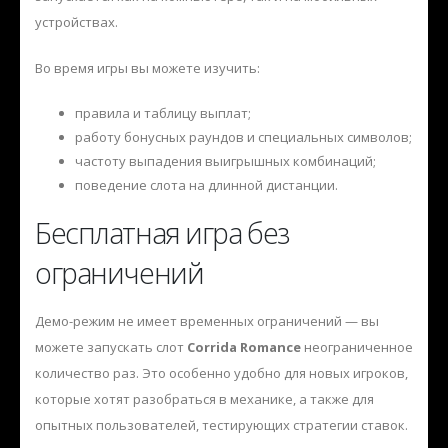
устройствах.
Во время игры вы можете изучить:
правила и таблицу выплат;
работу бонусных раундов и специальных символов;
частоту выпадения выигрышных комбинаций;
поведение слота на длинной дистанции.
Бесплатная игра без
ограничений
Демо-режим не имеет временных ограничений — вы
можете запускать слот
Corrida Romance
неограниченное
количество раз. Это особенно удобно для новых игроков,
которые хотят разобраться в механике, а также для
опытных пользователей, тестирующих стратегии ставок.