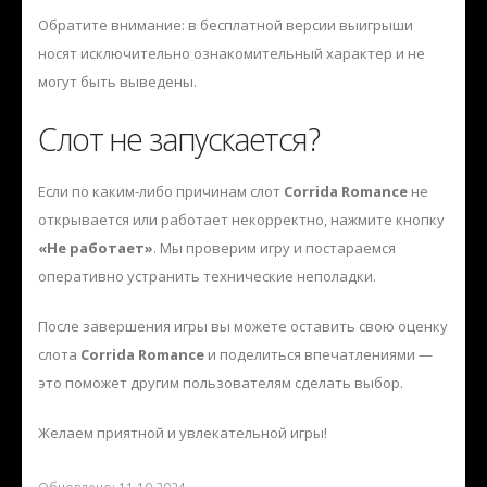
Обратите внимание: в бесплатной версии выигрыши
носят исключительно ознакомительный характер и не
могут быть выведены.
Слот не запускается?
Если по каким-либо причинам слот
Corrida Romance
не
открывается или работает некорректно, нажмите кнопку
«Не работает»
. Мы проверим игру и постараемся
оперативно устранить технические неполадки.
После завершения игры вы можете оставить свою оценку
слота
Corrida Romance
и поделиться впечатлениями —
это поможет другим пользователям сделать выбор.
Желаем приятной и увлекательной игры!
Обновлено:
11.10.2024