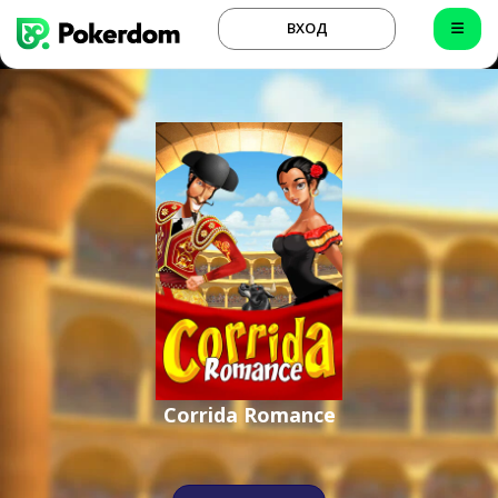
ВХОД
Corrida Romance