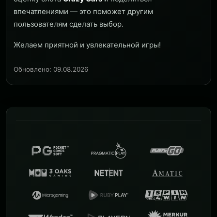
впечатлениями — это поможет другим
пользователям сделать выбор.
Желаем приятной и увлекательной игры!
Обновлено:
09.08.2026